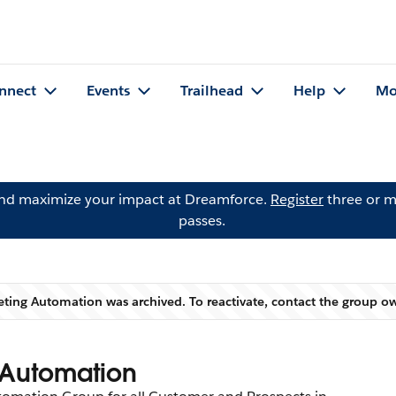
nnect
Events
Trailhead
Help
Mo
and maximize your impact at Dreamforce.
Register
three or m
passes.
ting Automation was archived. To reactivate, contact the group 
Warning
 Automation