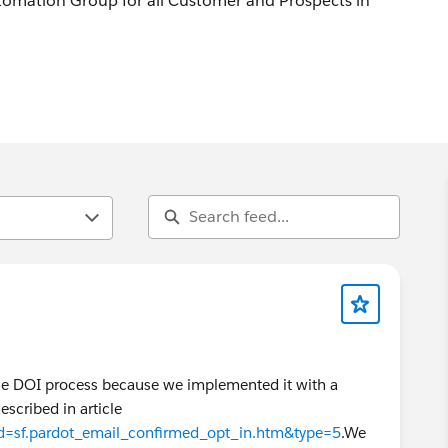
mation Group for all Customer and Prospects in
d in learning more about Pardot Marketing Automation, to
the DOI process because we implemented it with a
escribed in article
?id=sf.pardot_email_confirmed_opt_in.htm&type=5
.We