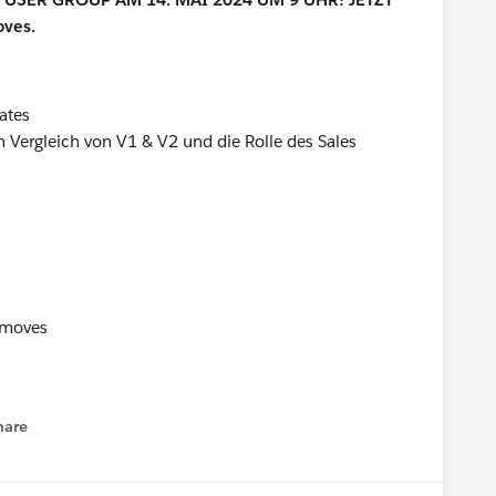
ates
 Vergleich von V1 & V2 und die Rolle des Sales
t moves
hare
enu