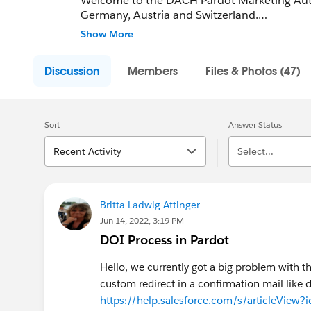
Welcome to the DACH Pardot Marketing Auto
Germany, Austria and Switzerland.
Show More
This group is intended for anyone intereste
ask questions and exchange experiences.
Discussion
Members
Files & Photos (47)
Sort
Answer Status
Recent Activity
Select...
Britta Ladwig-Attinger
Jun 14, 2022, 3:19 PM
DOI Process in Pardot
Hello, we currently got a big problem with 
custom redirect in a confirmation mail like d
https://help.salesforce.com/s/articleView