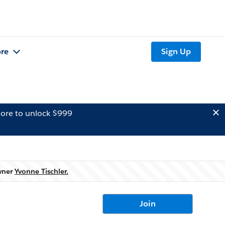
re
Sign Up
ore to unlock $999
owner
Yvonne Tischler.
Join