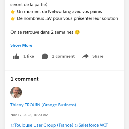
seront de la partie)
👉 Un moment de Networking avec vos paires
👉 De nombreux ISV pour vous présenter leur solution
On se retrouve dans 2 semaines 😉
Show More
Détails et inscription :
https://frenchtouchdreamin.com
1 comment
Share
1 like
Show menu
#Ohana
#Trailhead
#Trailblazer
#TrailblazerCommunity
#SalesforceMVP
1 comment
Thierry TROUIN (Orange Business)
Nov 17, 2023, 10:23 AM
@Toulouse User Group (France)
@Salesforce WIT