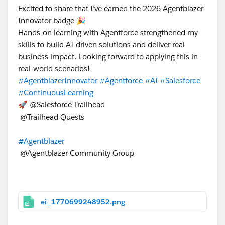
Excited to share that I’ve earned the 2026 Agentblazer
Innovator badge 🎉
Hands-on learning with Agentforce strengthened my
skills to build AI-driven solutions and deliver real
business impact. Looking forward to applying this in
real-world scenarios!
#AgentblazerInnovator
#Agentforce
#AI
#Salesforce
#ContinuousLearning
🚀 @Salesforce Trailhead
@Trailhead Quests
#Agentblazer
@Agentblazer Community Group
ei_1770699248952.png