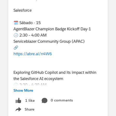
webinar
🕚 11:00 AM – 12:00 PM
Salesforce
Partner Community
🔗
🗓️ Sábado - 15
https://abre.ai/n5Rc
AgentBlazer Champion Badge Kickoff Day-1
🕝 2:30 – 4:00 AM
Serviceblazer Community Group (APAC)
All-Commerce Product Office Hour
🔗
🕐 1:00 – 2:00 PM
https://abre.ai/n4W6
Partner Community
🔗
https://abre.ai/n5Rh
Exploring GitHub Copilot and its impact within
the Salesforce AI ecosystem
🕞 3:30 – 4:30 AM
Field Service Implementation Expert
Show More
Salesforce Developer Group, Kanyakumari, India
AMER/LATAM (Session 1)
🔗
0 comments
1 like
🕑 2:00 – 3:00 PM
https://abre.ai/n4W9
Partner Community
Share
Show menu
🔗