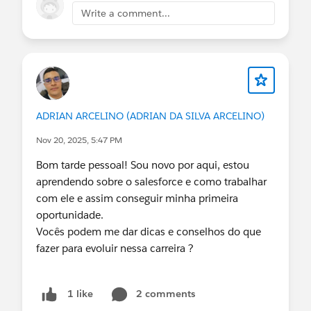
Write a comment...
Field Service Implementation Expert
AMER/LATAM (Session 2)
🕑 2:00 – 3:00 PM
Partner Community
🔗
ADRIAN ARCELINO (ADRIAN DA SILVA ARCELINO)
https://abre.ai/n5Tu
Nov 20, 2025, 5:47 PM
Bom tarde pessoal! Sou novo por aqui, estou
Agentforce Implementation Support Office Hours
aprendendo sobre o salesforce e como trabalhar
🕑 2:00 – 3:00 PM
com ele e assim conseguir minha primeira
Partner Community
oportunidade.
🔗
Vocês podem me dar dicas e conselhos do que
https://abre.ai/n5TB
fazer para evoluir nessa carreira ?
2 comments
1 like
Weekly Virtual Huddle