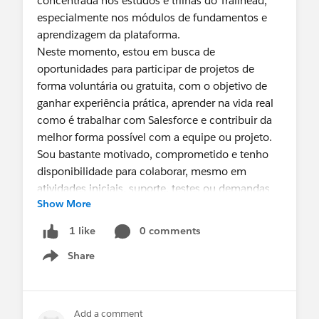
concentrada nos estudos e trilhas do Trailhead,
Partner Community
especialmente nos módulos de fundamentos e
🔗
aprendizagem da plataforma.
https://abre.ai/n5SP
Neste momento, estou em busca de
oportunidades para participar de projetos de
forma voluntária ou gratuita, com o objetivo de
Field Service: Product Readiness November 2025:
ganhar experiência prática, aprender na vida real
Data Capture
como é trabalhar com Salesforce e contribuir da
🕐 1:00 – 2:00 PM
melhor forma possível com a equipe ou projeto.
Partner Community
Sou bastante motivado, comprometido e tenho
🔗
disponibilidade para colaborar, mesmo em
https://abre.ai/n5SU
atividades iniciais, suporte, testes ou demandas
Show More
mais simples. Acredito que essa vivência prática
será essencial para meu desenvolvimento
Data 360 (fka Data Cloud) Implementation Expert
0 comments
1 like
profissional dentro do ecossistema Salesforce.
Workshop - AMER
Share
Se alguém tiver alguma oportunidade nesse
Show menu
🕐 1:00 – 2:00 PM
sentido ou puder indicar um projeto, ficarei muito
Partner Community
feliz em contribuir e aprender. Desde já, agradeço
🔗
a atenção!
Add a comment
https://abre.ai/n5S2