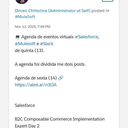
🔗
PSS Monthly Series- Public Sector Solutions:
https://abre.ai/n3KL
Dirceo Chittolina (Administrator at Self)
posted in
Grants
#MuleSoft
🕧 12:30 – 1:30 PM
Nov 12, 2025, 7:08 PM
Partner Community
November Salesforce Military Exchange: Veteran
🔗
💻 Agenda de eventos virtuais
#Salesforce
,
Business Panel
https://abre.ai/n4XE
#Mulesoft
e
#Slack
Nov 14, 3:00 – 4:00 PM (GMT-3)
de quinta (13).
Salesforce Military Exchange
🔗
All-Commerce Product Office Hour
A agenda foi dividida me dois posts.
https://abre.ai/n3KO
🕐 1:00 – 2:00 PM
Partner Community
Agenda de sexta (14) 🔗
🔗
https://abre.ai/n3OA
🇧🇷 Explorando Inovações: Produtos da Soublox
https://abre.ai/n4XP
com Fernando Sousa - Dia 02 🏅
🕖 7:00 – 8:30 PM
Salesforce
Salesforce User Group, Brazil (Portuguese) Virtual
Promotability in the Age of AI: Redefining BA
🔗
Value
B2C Composable Commerce Implementation
https://abre.ai/n3NY
🕑 2:00 – 3:30 PM
Expert Day 2