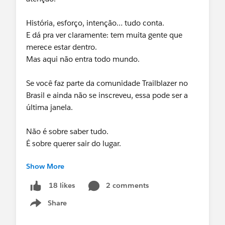
História, esforço, intenção… tudo conta.
E dá pra ver claramente: tem muita gente que
merece estar dentro.
Mas aqui não entra todo mundo.
Se você faz parte da comunidade Trailblazer no
Brasil e ainda não se inscreveu, essa pode ser a
última janela.
Não é sobre saber tudo.
É sobre querer sair do lugar.
Show More
O BALF 360 não é mais um programa.
É construção de base.
2 comments
18 likes
É diferenciação real.
Share
É gente que decidiu fazer diferente — começando
Show menu
às 6 da manhã.