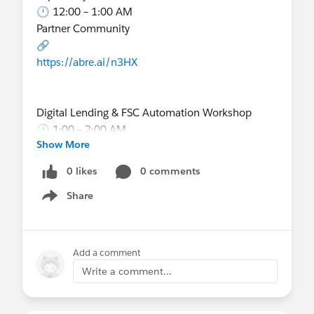
Salesforce Business Analyst Group
🕛 12:00 – 1:00 AM
🔗
Partner Community
MuleSoft
https://abre.ai/n4X2
🔗
https://abre.ai/n3HX
Empowering Integration with the MuleSoft Dev AI
Agent: Your AI-Powered Co-Developer
Field Service Implementation Expert
🕧 12:30 – 1:30 PM
AMER/LATAM
Digital Lending & FSC Automation Workshop
Surat
🕑 2:00 – 3:00 PM
🕐 1:00 – 2:00 AM
🔗
Partner Community
Show More
Partner Community
https://abre.ai/n3Oh
🔗
🔗
0 likes
0 comments
https://abre.ai/n4Yc
https://abre.ai/n3Ic
Share
MuleSoft : Implementation Expert Badge - Office
Show menu
Hours - AMER / EMEA
MuleSoft
Field Service Implementation Expert EMEA/India
🕐 1:00 – 2:00 PM
(Session 2)
Partner Community
Add a comment
🗓️ Sábado - 15
🕡 6:30 – 7:30 AM
🔗
Write a comment...
🔄 MuleSoft Module 5: Flow Control & Batch
Partner Community
https://abre.ai/n3Ok
Processing for Scalable Integrations
🔗
🕝 2:30 – 4:30 AM