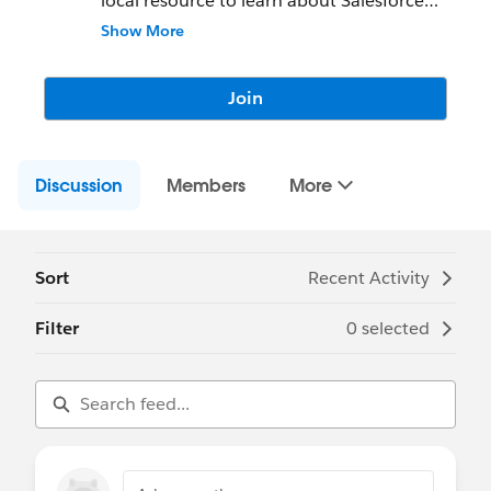
local resource to learn about Salesforce
features and partners and network with
Show More
fellow Salesforce Administrators,
Developers, Users, Partners, and
Employees.
Join
Community Group Leader: Guilherme
Dornelas
Discussion
Community Group Leader Contact:
Members
More
vitoria-
br-admins@trailblazercgl.com
Register for Meetings/Events here:
https://trailblazercommunitygroups.com/s
alesforce-admin-group-vitoria-brazil
Sort
Recent Activity
Filter
0 selected