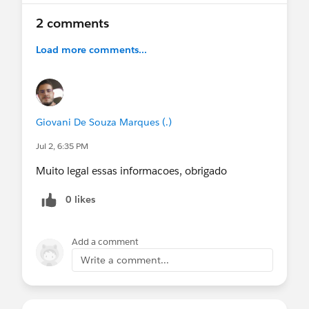
Se isso te incomoda (no bom sentido), talvez seja
um sinal.
2 comments
👉 As inscrições estão abertas.
Load more comments...
balf.me
Mas não por muito tempo.
Giovani De Souza Marques (.)
Jul 2, 6:35 PM
@Salesforce, Florianópolis, BR
@Developer Group, Porto Alegre, BR
Muito legal essas informacoes, obrigado
@Admin Group, Sao Paulo, BR
0 likes
@* Success - Português *
@Business Analysts Brasil
@Comunidade Salesforce Brasil
Add a comment
@Admin Group, Vitoria, BR
Write a comment...
@Developer Group, São Paulo, BR