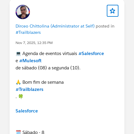
https://abre.ai/n3If
Mumbai
https://www.linkedin.com/posts/dirceo_salesfor
🔗
ce-mulesoft-carreirasalesforce-activity-
https://abre.ai/n4Yh
Dados Unificados: O Alicerce da Empresa
7394412778188505088-ml9u?
Dirceo Chittolina (Administrator at Self)
posted in
Agêntica
utm_source=share&utm_medium=member_desk
#Trailblazers
🕖 7:00 – 8:00 AM
top&rcm=ACoAAAZu4ksBZsjscSHtQgA2QJ85s6F
🗓️ Domingo - 16
Nov 7, 2025, 12:35 PM
Salesforce Webinars
ZrZAagCw
🌐 Module 6: HTTP Connector – Listener,
🔗
💻 Agenda de eventos virtuais
#Salesforce
Requestor & Payload Handling
https://abre.ai/n3Il
e
#Mulesoft
🕝 2:30 – 4:30 AM
@Salesforce, Florianópolis, BR
de sábado (08) a segunda (10).
Mumbai
🔗
Introducing Dev Agent: Getting Started Workshop
@Developer Group, Porto Alegre, BR
🙏 Bom fim de semana
https://abre.ai/n4Yj
🕢 7:30 – 8:30 AM
#Trailblazers
Salesforce Marketer Group, Singapore, Singapore
@Admin Group, Sao Paulo, BR
. 🍀
🔗
🗓️ Segunda - 17
https://abre.ai/n3Ir
@* Success - Português *
Salesforce
Dreamforce ‘25 Tour: Integrate and Orchestrate AI
Agents Seamlessly with MuleSoft’s Agent Fabric
@Business Analysts Brasil
🕢 7:30 – 9:30 PM
Automated Patient Intake and Triage
🗓️ Sábado - 8
Atlanta