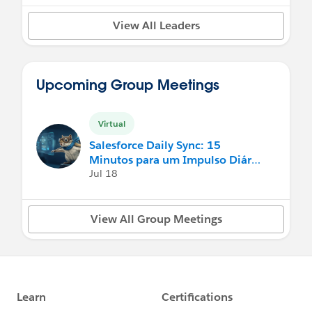
🕜 1:30 – 2:30 PM
🔗
Salesforce Nonprofit User Group, UK
View All Leaders
https://abre.ai/n10c
🔗
https://abre.ai/n3I4
Agentforce Marketing Mondays Hands-On
Upcoming Group Meetings
Session
Three Paths, One Future: How NPA Lets You Start
🕙 10:00 – 11:00 AM
Lean and Grow on Your Terms
Virtual
Salesforce Marketer Group, Boston, United States
🕔 5:00 – 6:30 PM
Salesforce Daily Sync: 15
🔗
Salesforce Nonprofit User Group, San Francisco,
Minutos para um Impulso Diário
https://abre.ai/n1fH
USA
de Conhecimento Salesf
Jul 18
🔗
https://abre.ai/n3I9
Unpacking Dreamforce 2025: Virtual Trailblazer
View All Group Meetings
Session
🕐 1:00 – 2:00 PM
Contact Center Implementation Expert
Salesforce Marketer Group, Charlotte, United
AMER/LATAM (Session 2)
States
🕕 6:00 – 7:00 PM
🔗
Partner Community