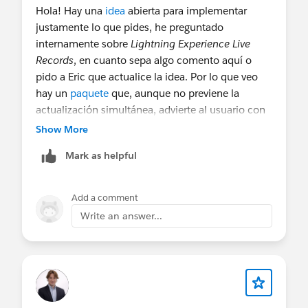
Hola! Hay una
idea
abierta para implementar
justamente lo que pides, he preguntado
internamente sobre
Lightning Experience Live
Records
, en cuanto sepa algo comento aquí o
pido a Eric que actualice la idea. Por lo que veo
hay un
paquete
que, aunque no previene la
actualización simultánea, advierte al usuario con
un toast, lo mismo te puede servir de solución
Show More
temporal.
Mark as helpful
Add a comment
Write an answer...