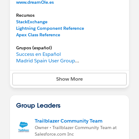
www.dreamOle.es
Recursos
StackExchange
Lightning Component Reference
Apex Class Reference
Grupos (español)
Success en Español
Madrid Spain User Group
Barcelona Spain User Group
Barcelona Developer Group
Show More
Andalucia Spain User Group
Grupos (inglés)
Success Release Readiness
Group Leaders
Success Getting Started
Trailblazer Community Team
Owner • Trailblazer Community Team at
Salesforce.com Inc