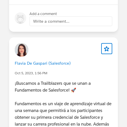
experts.
Details:
Add a comment
When: Friday, May 24th, from 9:30 AM to 1:30
Write a comment...
PM.
Where: Salesforce office. Paseo de la
Castellana 79, 5º Planta.
For developers or individuals with a minimum
of technical knowledge.
To reserve your spot, please email
Flavia De Gaspari (Salesforce)
MJ:
mariajose.hernandez@slack-corp.com
.
Oct 5, 2023, 1:56 PM
¡Buscamos a Trailblazers que se unan a
Fundamentos de Salesforce! 🚀
Fundamentos es un viaje de aprendizaje virtual de
una semana que permitirá a los participantes
obtener su primera credencial de Salesforce y
lanzar su carrera profesional en la nube. Además