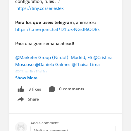
configuration, rules ..."
Marketing Cloud - Español, Perú *
@Sonia
https://tiny.cc/serieslex
Modic
@Barbara Ribeiro
@Fernando Toca
@Developer Group, Malaga, ES
Para los que useis telegram
, animaros:
https://t.me/joinchat/D1tox-NGsfRiODRk
Para una gran semana ahead!
@Marketer Group (Pardot), Madrid, ES
@Cristina
Moscoso
@Daniela Galmes
@Thaísa Lima
@Claudio Ruffo
Show More
@Admin Group, Palma, ES
@Admin Group,
Andalucia, ES
@User Group, Madrid, ES
0 comments
3 likes
@Nonprofit User Group, Madrid, ES
@Developer
Share
Group, Asturias, ES
@Developer Group, Barcelona,
Show menu
ES
@Developer Group, Madrid, ES
@Developer
Group, Valencia, ES
@* Success - Español *
@*
Marketing Cloud - Español, Perú *
@Sonia
Add a comment
Modic
@Barbara Ribeiro
@Fernando Toca
Write a comment...