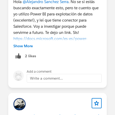
Hola
@Alejandro Sanchez Serra
. No se si estás
buscando exactamente esto, pero te cuento que
yo utilizo Power BI para explotación de datos
(excelente!), y leí que tiene conector para
Salesforce. Voy a investigar porque puede
servirme a futuro. Te dejo un link. Sls!
https://docs.microsoft.com/es-es/power-
bi/connect-data/service-connect-to-salesforce
Show More
2 likes
Add a comment
Write a comment...