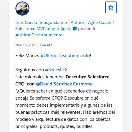
garantías de éxito. ...pero como dijo el maestro
que una vez fue niño: ""Las armas no ganan
batallas. Tu mente, poderosa ella es."
Ines Garcia (inesgarcia.me | Author | Agile Coach |
https://tiny.cc/serieslex
Salesforce MVP at get: Agile)
posted in
#UltimoDescubrimiento
Para los que useis telegram
, animaros:
Nov 16, 2021, 9:24 AM
https://t.me/joinchat/D1tox-NGsfRiODRk
Feliz Martes
#UltimoDescubrimiento
!
Para una gran semana ahead!
Seguimos con
#SeriesLEX
@Marketer Group (Pardot), Madrid, ES
@Cristina
Este miercoles tenemos:
Descubre Salesforce
Moscoso
@Daniela Galmes
@Thaísa Lima
CPQ con
@David Sánchez Carmona
@Claudio Ruffo
"¿Quieres saber en qué escenarios de negocio
@Admin Group, Palma, ES
@Admin Group,
encaja Salesforce CPQ? Descubre en qué
Andalucia, ES
@User Group, Madrid, ES
momento debes implementarlo y algunas de las
@Nonprofit User Group, Madrid, ES
@Developer
buenas prácticas más relevantes. Hablaremos del
Group, Asturias, ES
@Developer Group, Barcelona,
modelo y arquitectura de datos con los objetos
ES
@Developer Group, Madrid, ES
@Developer
principales: products, quotes, bundles,
Group, Valencia, ES
@* Success - Español *
@*