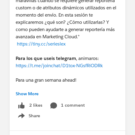
maravillas cuando se requiere generar reportería
custom o de atributos dinámicos utilizados en el
momento del envío. En esta sesión te
explicaremos ¿qué son? ¿Cómo utilizarlas? Y
como pueden ayudarte a generar reportería más
avanzada en Marketing Cloud."
https://tiny.cc/serieslex
Para los que useis telegram
, animaros:
https://t.me/joinchat/D1tox-NGsfRiODRk
Para una gran semana ahead!
Show More
@Marketer Group (Pardot), Madrid, ES
@Cristina
Moscoso
@Daniela Galmes
@Thaísa Lima
1 comment
2 likes
@Claudio Ruffo
Share
@Admin Group, Palma, ES
@Admin Group,
Show menu
Andalucia, ES
@User Group, Madrid, ES
@Nonprofit User Group, Madrid, ES
@Developer