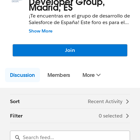
Developer Group,
Madrid, ES
¡Te encuentras en el grupo de desarrollo de
Salesforce de España! Este foro es para el
intercambio de ideas, preguntas, dudas,
Show More
sugerencias y comentarios. Es tu punto de
partida si buscas buenas practicas,
documentación y soluciones. ¡Te damos la
Join
bienvenida a la comunidad!
Discussion
Members
More
Sort
Recent Activity
Filter
0 selected