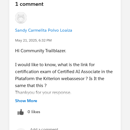
Group, Asturias, ES
@Developer Group, Barcelona,
1 comment
ES
@Developer Group, Madrid, ES
@Developer
Group, Valencia, ES
@* Success - Español *
@*
Marketing Cloud - Español, Perú *
@Sonia
Sandy Carmelita Polvo Loaiza
Modic
@Barbara Ribeiro
@Fernando Toca
@Developer Group, Malaga, ES
May 21, 2025, 6:32 PM
Hi Community Trailblazer.
I would like to know, what is the link for
certification exam of Certified AI Associate in the
Plataform the Kriterion webassesor ? Is It the
same that this ?
Thankyou for your response.
Show More
0 likes
Add a comment