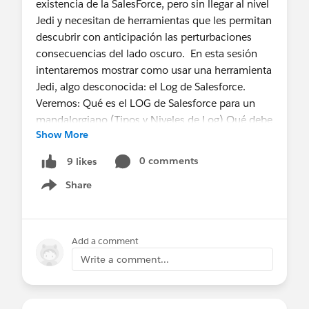
existencia de la SalesForce, pero sin llegar al nivel
Jedi y necesitan de herramientas que les permitan
descubrir con anticipación las perturbaciones
consecuencias del lado oscuro. En esta sesión
intentaremos mostrar como usar una herramienta
Jedi, algo desconocida: el Log de Salesforce.
Veremos: Qué es el LOG de Salesforce para un
mandalorgiano (Tipos y Niveles de Log) Qué debe
Show More
hacer un Mandalogiano para usar esta arma de
forma segura (Trace Flags) Como compartir el
0 comments
9 likes
conocimiento obtenido con otros mandalogianos
Share
(Leer e interpretar un log) Como evitar caer en el
Show menu
lado oscuro al usarla (Gestión de datos
sensibles) Siendo los mandalogianos distintos,
como podemos usarla de diferentes maneras
Add a comment
(SFDX CLI e API) Finalmente veremos como
Write a comment...
otros Mandalogianos han alcanzado el nivel Jedi y
han creado armas (Frameworks) que nos
permitirán afrontar este reto contra el imperio con