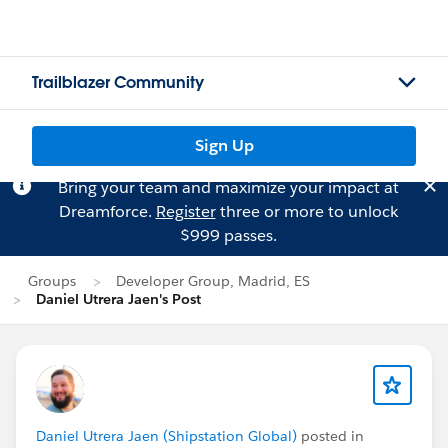
Trailblazer Community
Sign Up
Bring your team and maximize your impact at
Dreamforce.
Register
three or more to unlock
$999 passes.
Groups
Developer Group, Madrid, ES
Daniel Utrera Jaen's Post
Daniel Utrera Jaen (Shipstation Global)
posted in