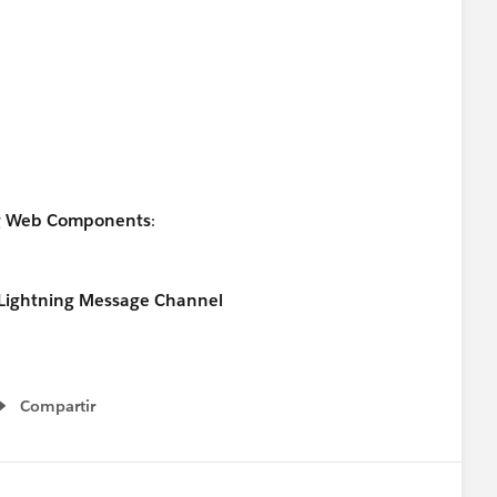
ng Web Components
:
Lightning Message Channel
Compartir
Show menu
ly, everything worked correctly.
ted getting populated incorrectly