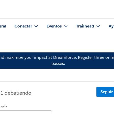
eral
Conectar
Eventos
Trailhead
Ay
and maximize your impact at Dreamforce.
Register
three or m
passes.
Seguir
1 debatiendo
uesta