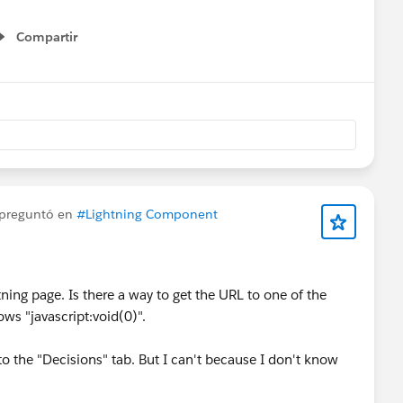
Compartir
Show menu
preguntó en
#Lightning Component
ning page. Is there a way to get the URL to one of the
ws "javascript:void(0)".
 to the "Decisions" tab. But I can't because I don't know