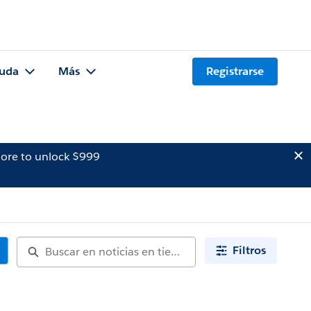
uda
Más
Registrarse
ore to unlock $999
Filtros