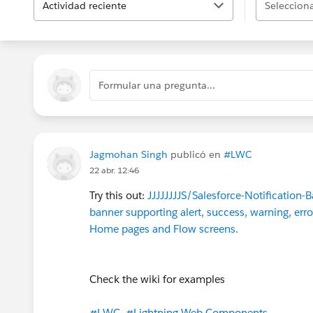
Actividad reciente
Selecciona
Formular una pregunta...
Jagmohan Singh
publicó en
#LWC
22 abr. 12:46
Try this out:
JJJJJJJJS/Salesforce-Notification-
banner supporting alert, success, warning, err
Home pages and Flow screens.
Check the wiki for examples
#LWC
#Lightning Web Components