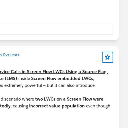
n Pvt Lmt)
vice Calls in Screen Flow LWCs Using a Source Flag
ce (LMS)
inside
Screen Flow embedded LWCs
,
xtremely powerful — but it can also introduce
rld scenario where
two LWCs on a Screen Flow were
tedly
, causing
incorrect value population
even though