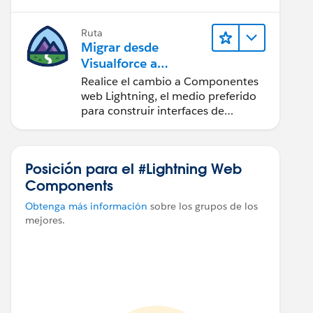
usuario con Salesforce.
Ruta
Migrar desde
Visualforce a
Componentes web
Realice el cambio a Componentes
Lightning
web Lightning, el medio preferido
para construir interfaces de
usuario con Salesforce.
Posición para el #Lightning Web
Components
Obtenga más información
sobre los grupos de los
mejores.