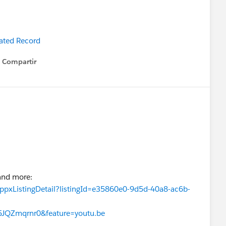
ated Record
Compartir
Show menu
 and more:
ppxListingDetail?listingId=e35860e0-9d5d-40a8-ac6b-
5JQZmqrnr0&feature=youtu.be