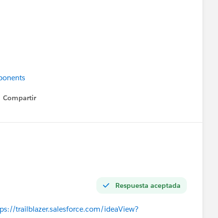
ponents
Compartir
Show menu
Respuesta aceptada
tps://trailblazer.salesforce.com/ideaView?