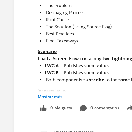
The Problem
Debugging Process
Root Cause
The Solution (Using Source Flag)
Best Practices
Final Takeaways
Scenario
I had a
Screen Flow
containing
two Lightni
LWC A
— Publishes some values
LWC B
— Publishes some values
Both components
subscribe
to the
same 
So essentially:
Mostrar más
LWC A publishes → LWC B receives
LWC B publishes → LWC A receives
0 Me gusta
0 comentarios
This setup is
valid and expected
— and initial
However, as the use case evolved,
values star
.