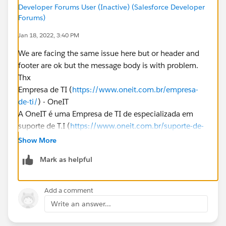
Developer Forums User (Inactive) (Salesforce Developer
Forums)
Jan 18, 2022, 3:40 PM
We are facing the same issue here but or header and
footer are ok but the message body is with problem.
Thx
Empresa de TI (
https://www.oneit.com.br/empresa-
de-ti/
) - OneIT
A OneIT é uma Empresa de TI de especializada em
suporte de T.I (
https://www.oneit.com.br/suporte-de-
ti-para-empresas/
) e soluções de T.I para pequenas e
Show More
médias empresas. Oferecemos serviços de suporte
Mark as helpful
técnico e de soluções de T.I para clientes através de
contrato de serviço ou atendimento avulso de acordo
com demanda e necessidades de nossos clientes.
Add a comment
Atualmente contamos com equipe de técnicos em
Write an answer...
todas as regiões de São Paulo o que nos permite um
atendimento rápido e dinâmico.