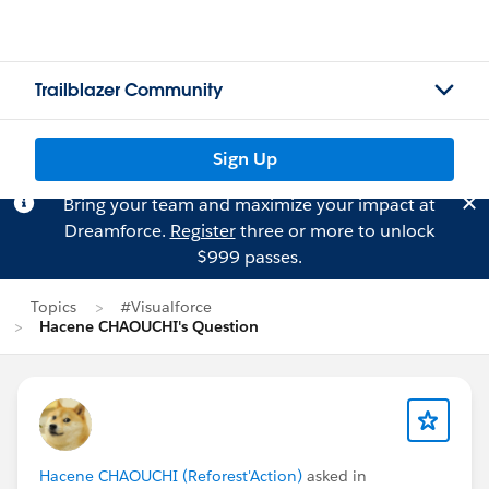
Trailblazer Community
Sign Up
Bring your team and maximize your impact at
Dreamforce.
Register
three or more to unlock
$999 passes.
Topics
#Visualforce
Hacene CHAOUCHI's Question
Hacene CHAOUCHI (Reforest'Action)
asked in