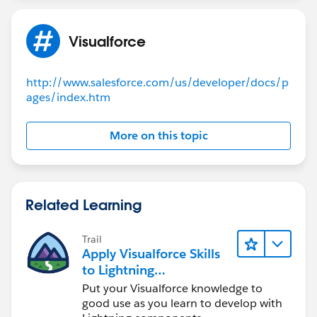
Com mais de 10 anos de mercado ajudando
empresas, nós da OneIT temos muita experiência e
Visualforce
isso ajuda a buscar e definir as melhores soluções de
T.I (
https://www.oneit.com.br/solucoes-de-ti/
) para a
necessidade e momento do negócio de nossos
http://www.salesforce.com/us/developer/docs/p
ages/index.htm
clientes.
More on this topic
Related Learning
Trail
Apply Visualforce Skills
to Lightning
Components
Put your Visualforce knowledge to
good use as you learn to develop with