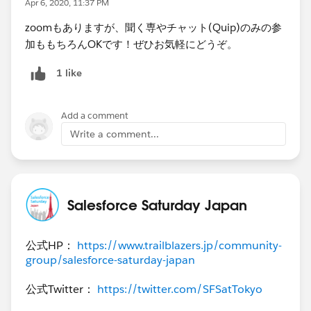
Apr 6, 2020, 11:37 PM
zoomもありますが、聞く専やチャット(Quip)のみの参
加ももちろんOKです！ぜひお気軽にどうぞ。
1 like
Add a comment
Write a comment...
Salesforce Saturday Japan
公式HP：
https://www.trailblazers.jp/community-
group/salesforce-saturday-japan
公式Twitter：
https://twitter.com/SFSatTokyo