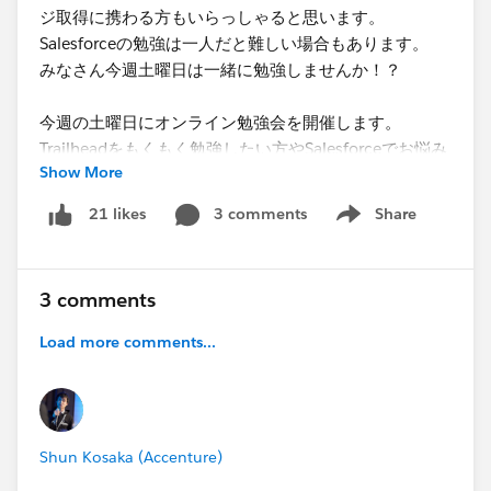
ジ取得に携わる方もいらっしゃると思います。
Salesforceの勉強は一人だと難しい場合もあります。
みなさん今週土曜日は一緒に勉強しませんか！？
今週の土曜日にオンライン勉強会を開催します。
Trailheadをもくもく勉強したい方やSalesforceでお悩み
Show More
がある方、ぜひご参加ください！↓↓
3 comments
Share
21 likes
Show menu
https://www.trailblazers.jp/event/salesforce-saturday-
%e6%b1%a0%e8%a2%8b17%e3%80%90onlin
e%e9%96%8b%e5%82%ac%e3%80%91/
3 comments
Salesforce 初心者のかたや、Trailblazer Community の
Load more comments...
イベントにあまり参加したことがないかたも大歓迎で
す。
チャットルームは入退室自由です。Tokyo 以外のかたも
Shun Kosaka (Accenture)
ぜひご参加ください！！