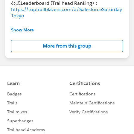
公式Leaderboard (Trailhead Ranking)：
https://toptrailblazers.com/a/SalesforceSaturday
Tokyo
勉強会一覧：
Show More
https://www.trailblazers.jp/group/saturdaytokyo_
dg
More from this group
「Salesforceの勉強したいけど平日はなかなか時間
が取れない」、「Trailheadのスコアを伸ばしたいけ
ど、どうしてもコンプリートできないモジュールが
ある」、そんなあなたのためのグループです。
土曜日にSalesforceの勉強をしたいみなさんを繋げ
て一緒に盛り上がることがミッションです。これか
ら勉強をはじめようと思っているあなたも、自宅や
カフェで勉強するのが好きなあなたも、たまの土曜
日に集まっていっしょに勉強しませんか？
気づいたら毎週の土曜日、都内某所のどこかしらで
勉強会が開催されていて、自分の都合に合わせて好