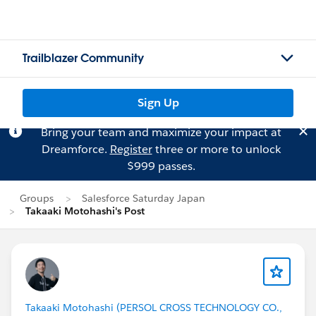
Trailblazer Community
Sign Up
Bring your team and maximize your impact at
Dreamforce.
Register
three or more to unlock
$999 passes.
Groups
Salesforce Saturday Japan
Takaaki Motohashi's Post
Takaaki Motohashi (PERSOL CROSS TECHNOLOGY CO.,