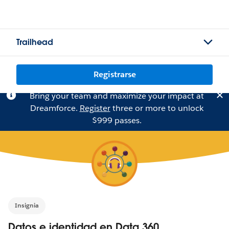
Trailhead
Registrarse
Bring your team and maximize your impact at
Dreamforce.
Register
three or more to unlock
$999 passes.
Insignia
Datos e identidad en Data 360