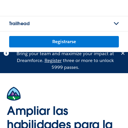
Trailhead
Registrarse
Bring your team and maximize your impact at
Dreamforce.
Register
three or more to unlock
$999 passes.
Ampliar las
habilidades para la