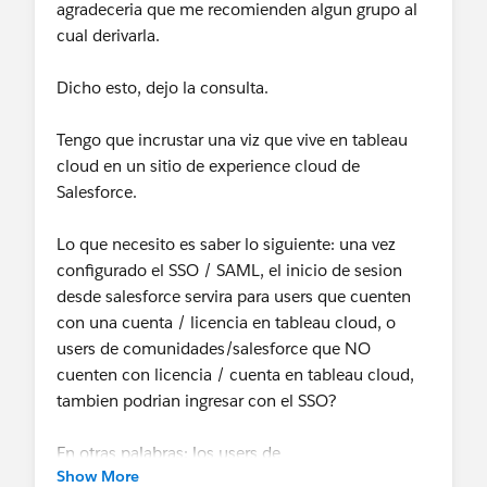
agradeceria que me recomienden algun grupo al
cual derivarla.
Dicho esto, dejo la consulta.
Tengo que incrustar una viz que vive en tableau
cloud en un sitio de experience cloud de
Salesforce.
Lo que necesito es saber lo siguiente: una vez
configurado el SSO / SAML, el inicio de sesion
desde salesforce servira para users que cuenten
con una cuenta / licencia en tableau cloud, o
users de comunidades/salesforce que NO
cuenten con licencia / cuenta en tableau cloud,
tambien podrian ingresar con el SSO?
En otras palabras: los users de
Show More
experience/salesforce, para ver/acceder a la vista