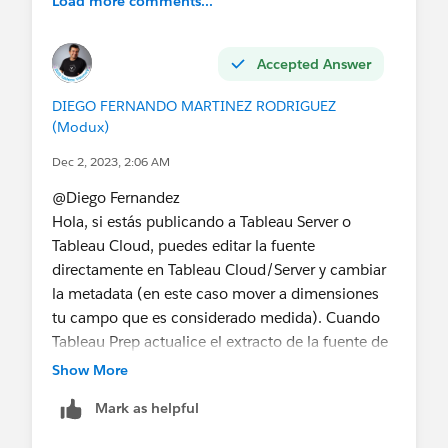
Load more comments...
Accepted Answer
DIEGO FERNANDO MARTINEZ RODRIGUEZ
(Modux)
Dec 2, 2023, 2:06 AM
@Diego Fernandez​
Hola, si estás publicando a Tableau Server o
Tableau Cloud, puedes editar la fuente
directamente en Tableau Cloud/Server y cambiar
la metadata (en este caso mover a dimensiones
tu campo que es considerado medida). Cuando
Tableau Prep actualice el extracto de la fuente de
datos publicada, la metadata no será cambiada,
Show More
pero el extracto si se actualizará:
Mark as helpful
https://www.youtube.com/watch?