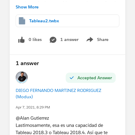
continuo el mismo problema, por lo que edite el
Show More
archivo de preferencias añadiendo el siguiente
codigo (el cual es una paleta de colores
Tableau2.twbx
transparente):
<color-palette name="Transparent" type="re
0 likes
1 answer
Share
Show menu
<color>#FFFFFF00</color> 
</color-palette>
1 answer
Sin embargo esto tampoco funciono,
¿Saben
como podria hacer que los filtros y backgrond
Accepted Answer
de mis graficos sean transparentes?
DIEGO FERNANDO MARTINEZ RODRIGUEZ
Espero puedan ayudarme, saludos y gracias de
(Modux)
antemano.
Apr 7, 2021, 8:29 PM
@Alan Gutierrez​
Lastimosamente, esa es una capacidad de
Tableau 2018.3 o Tableau 2018.4. Así que te