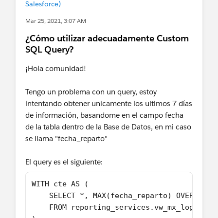
Salesforce)
Diego Martinez
Tableau Visionary and Forums Ambassador
Mar 25, 2021, 3:07 AM
¿Cómo utilizar adecuadamente Custom
SQL Query?
¡Hola comunidad!
Tengo un problema con un query, estoy
intentando obtener unicamente los ultimos 7 días
de información, basandome en el campo fecha
de la tabla dentro de la Base de Datos, en mi caso
se llama "fecha_reparto"
El query es el siguiente:
WITH cte AS (
    SELECT *, MAX(fecha_reparto) OVER() AS
    FROM reporting_services.vw_mx_log_icar