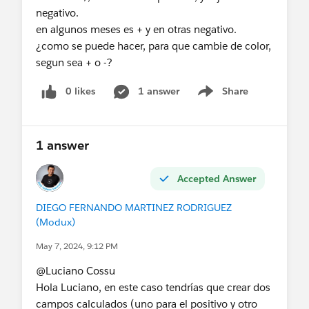
negativo.
Alternativamente, puedes subir el libro de trabajo
en algunos meses es + y en otras negativo.
por medio de la interfaz web de Tableau Server.
¿como se puede hacer, para que cambie de color,
segun sea + o -?
No me acuerdo cuantas fuentes hay en ese libro,
pero son hartas fuentes, por lo que necesitarás
0 likes
1 answer
Share
cambiar la información de conexión en cada una
Show menu
de ellas, si quieres usar todas las hojas de trabajo,
o puedes simplemente borrar los dashboards que
1 answer
no vas a utilizar y actualizar la conexión solo una
vez.
Accepted Answer
Finalmente, cuando ya tengas el libro de trabajo,
DIEGO FERNANDO MARTINEZ RODRIGUEZ
lo puedes publicar en un proyecto.
(Modux)
Generar el pdf
May 7, 2024, 9:12 PM
En este caso, tu libro de trabajo ya tiene un
@Luciano Cossu​
proyecto, vive en tu Tableau Server!!. Para generar
Hola Luciano, en este caso tendrías que crear dos
el pdf tienes varias opciones:
campos calculados (uno para el positivo y otro