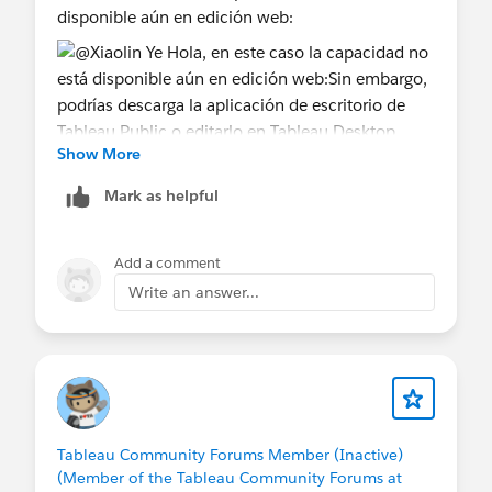
disponible aún en edición web:
Show More
Sin embargo, podrías descarga la aplicación de
escritorio de Tableau Public o editarlo en Tableau
Mark as helpful
Desktop.
Add a comment
i esta publicación resuelve la pregunta, ¿sería tan
Write an answer...
amable de "Select as Best"? Esto ayudará a otros
usuarios a encontrar la misma
respuesta/resolución y ayudará a la comunidad a
realizar un seguimiento de las preguntas
respondidas. Gracias.
Tableau Community Forums Member (Inactive)
Saludos,
(Member of the Tableau Community Forums at