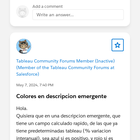
https://community.tableau.com/s/question/0D5
Add a comment
4T00000j5pt5SAA/detail
Write an answer...
Una vez que lo tengas, vas a necesitar activar el
usuario readonly, para tener acceso al repositorio
de Tableau (Este es el postgres de la aplicación)
https://help.tableau.com/current/server/en-
us/perf_collect_server_repo.htm#enable-access-
Tableau Community Forums Member (Inactive)
to-the-tableau-server-repository
(Member of the Tableau Community Forums at
Salesforce)
Ya con el libro de trabajo en twb, y el usuario
May 7, 2024, 7:40 PM
readonly, puedes abrir el libro de trabajo en
Tableau desktop y conectarte al repositorio para
Colores en descripcion emergente
usar los datos. Te recomiendo que trabajes el libro
Hola.
con extracto y si quieres, cuando lo publiques a
Quisiera que en una descripcion emergente, que
Tableau Server, le colocas una rutina de
tiene un campo calculado rapido, de las que ya
actualización. Esto con el fin de evitar consultas
tiene predeterminadas tableau (% variacion
en vivo al repositorio de Tableau.
interanual), sea azul si es positivo, y rojo si es