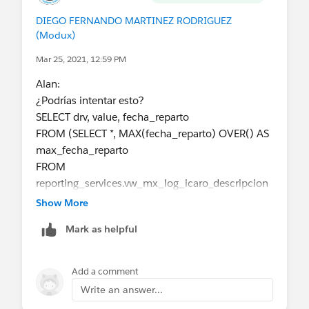
DIEGO FERNANDO MARTINEZ RODRIGUEZ
(Modux)
Mar 25, 2021, 12:59 PM
Alan:
¿Podrías intentar esto?
SELECT drv, value, fecha_reparto
FROM (SELECT *, MAX(fecha_reparto) OVER() AS
max_fecha_reparto
FROM
reporting_services.vw_mx_log_icaro_descripcion
_entregas_comercial) cte
Show More
WHERE fecha_reparto >= max_fecha_reparto -
Mark as helpful
INTERVAL '7 days' AND drv IS NOT NULL
Por último, quita el punto y coma final
Add a comment
Write an answer...
Si mi respuesta te es funcional, por favor marcala