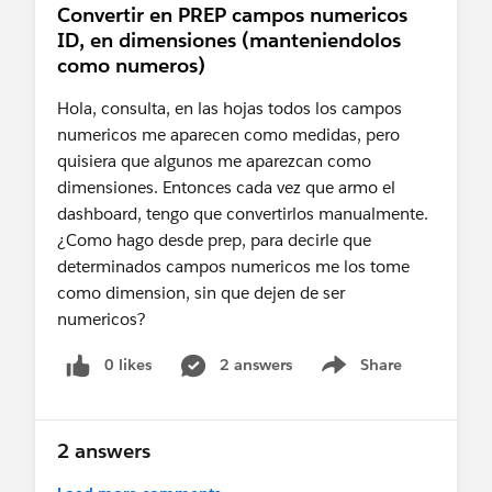
Convertir en PREP campos numericos
realizar un seguimiento de las preguntas
ID, en dimensiones (manteniendolos
respondidas. Gracias.
como numeros)
Atentamente,
Hola, consulta, en las hojas todos los campos
numericos me aparecen como medidas, pero
Diego Martinez
quisiera que algunos me aparezcan como
Tableau Visionary and Forums Ambassador
dimensiones. Entonces cada vez que armo el
dashboard, tengo que convertirlos manualmente.
¿Como hago desde prep, para decirle que
determinados campos numericos me los tome
como dimension, sin que dejen de ser
numericos?
0 likes
2 answers
Share
Show menu
2 answers