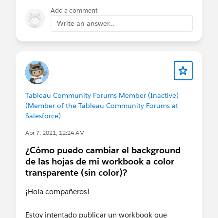
v=g5LYaD1dcek
Add a comment
Write an answer...
En caso que estés trabajando en Tableau Desktop,
lo que podrías hacer es crear un libro de trabajo,
hacer los cambios en la metadata y guardar tu
libro de trabajo para usarlo como una plantilla.
Si esta publicación resuelve la pregunta, ¿sería tan
Tableau Community Forums Member (Inactive)
amable de dar clic en "Select as Best"? Esto
(Member of the Tableau Community Forums at
ayudará a otros usuarios a encontrar la misma
Salesforce)
respuesta/resolución y ayudará a la comunidad a
Apr 7, 2021, 12:24 AM
realizar un seguimiento de las preguntas
respondidas. Gracias.
¿Cómo puedo cambiar el background
de las hojas de mi workbook a color
Saludos,
transparente (sin color)?
¡Hola compañeros!
Diego Martínez
Visionario de Tableau y embajador de foros
Estoy intentado publicar un workbook que