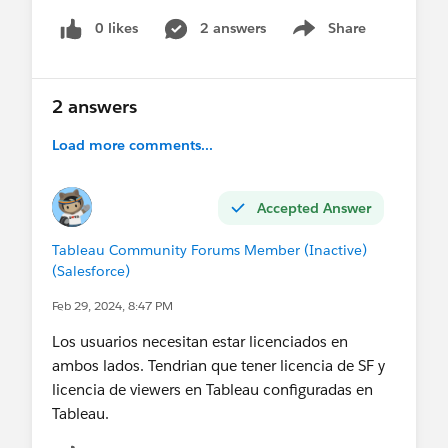
incrustada necesitan contar con una licencia en
0 likes
2 answers
Share
Show menu
tableau cloud, o con tener la de SF y el sso
configurado deberia alcanzar?
2 answers
Tendran alguna idea al respecto ? (o alguna
fuente que me permita avanzar, lo que sea sirve).
Load more comments...
Gracias anticipadas!
Accepted Answer
Tableau Community Forums Member (Inactive)
(Salesforce)
Feb 29, 2024, 8:47 PM
Los usuarios necesitan estar licenciados en
ambos lados. Tendrian que tener licencia de SF y
licencia de viewers en Tableau configuradas en
Tableau.