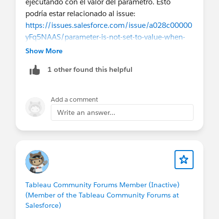
ejecutando con el valor del parámetro. Esto
podría estar relacionado al issue:
https://issues.salesforce.com/issue/a028c00000
yFq5NAAS/parameter-is-not-set-to-value-when-
workbook-opens-when-opening-the-workbook-
Show More
with-published-datasource-and-customsql
1 other found this helpful
Que intentaría yo? Se me ocurren dos opciones,
incluir el parámetro de :refresh=yes
Add a comment
Write an answer...
tabcmd export "/Cities/Sheet1?:refresh=yes
o trataría de colocar el valor del parametro en la
URL de la view:
tabcmd export "/Cities/Sheet1?:refresh=yes
Tableau Community Forums Member (Inactive)
(Member of the Tableau Community Forums at
Si tu usuario incluye @ probablmente necesitarías
Salesforce)
codificarlo. Por ejemplo si el usuario es
dmartinez@dominio.com