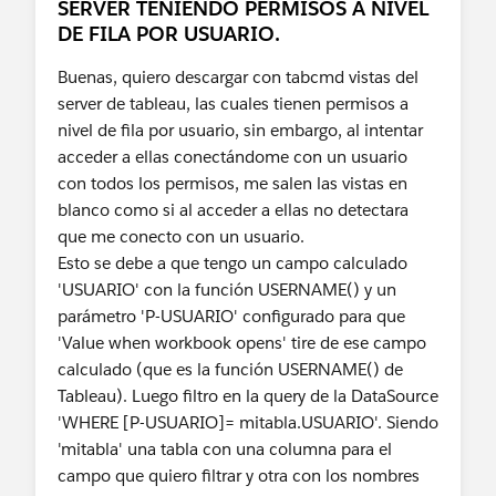
SERVER TENIENDO PERMISOS A NIVEL
Diego Martinez
DE FILA POR USUARIO.
Tableau Visionary and Forums Ambassador
Buenas, quiero descargar con tabcmd vistas del
server de tableau, las cuales tienen permisos a
nivel de fila por usuario, sin embargo, al intentar
acceder a ellas conectándome con un usuario
con todos los permisos, me salen las vistas en
blanco como si al acceder a ellas no detectara
que me conecto con un usuario.
Esto se debe a que tengo un campo calculado
'USUARIO' con la función USERNAME() y un
parámetro 'P-USUARIO' configurado para que
'Value when workbook opens' tire de ese campo
calculado (que es la función USERNAME() de
Tableau). Luego filtro en la query de la DataSource
'WHERE [P-USUARIO]= mitabla.USUARIO'. Siendo
'mitabla' una tabla con una columna para el
campo que quiero filtrar y otra con los nombres