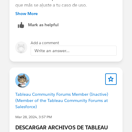
que más se ajuste a tu caso de uso.
Show More
Adicionalmente, te invito a que veas mi video con
Mark as helpful
modelos de transferencia:
https://www.youtube.com/watch?
v=IcgRyDOxb6A
Add a comment
Write an answer...
O un video más introductorio como:
https://www.youtube.com/watch?
v=jCWMWfeByGQ
If this post resolves the question, would you be so
kind to "Select as Best"?. This will help other users
Tableau Community Forums Member (Inactive)
find the same answer/resolution and help
(Member of the Tableau Community Forums at
community keep track of answered questions.
Salesforce)
Thank you.
Mar 28, 2024, 3:57 PM
Regards,
DESCARGAR ARCHIVOS DE TABLEAU