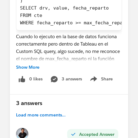
)
SELECT drv, value, fecha_reparto
FROM cte
WHERE fecha_reparto >= max_fecha_reparto -
Cuando lo ejecuto en la base de datos funciona
correctamente pero dentro de Tableau en el
Custom SQL query, algo sucede, no me reconoce
el nombre de max_fecha_reparto ni la función
MAX() al parecer, ¿Saben que podria hacer?
Show More
0 likes
3 answers
Share
¡Saludos! y gracias de antemano
Show menu
3 answers
Load more comments...
Accepted Answer