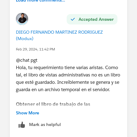
Load more comments...
Accepted Answer
DIEGO FERNANDO MARTINEZ RODRIGUEZ
(Modux)
Feb 29, 2024, 11:42 PM
@chat pgt​
Hola, tu requerimiento tiene varias aristas. Como
tal, el libro de vistas administrativas no es un libro
que esté guardado. Increíblemente se genera y se
guarda en un archivo temporal en el servidor.
Obtener el libro de trabajo de las
administrative Views
Show More
Así que lo primero es obtener una copia del libro
Mark as helpful
de trabajo de vistas administrativas. Puedes seguir
las instrucciones en este artículo: