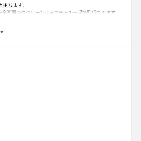
能があります。
めた全画面のスクリーンキャプチャを一瞬で取得できます
、Firefoxは右クリックですぐにできます)
のみを切り出して別途表示できますので、
re
nu
みをきれいに印刷できます。
ｗ