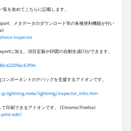
一覧を改めてこちらに記載します。
Export/Import、メタデータのダウンロード等の各種便利機能が付い
x)
force-inspector
データのExportに加え、項目定義やER図の自動生成(!)ができます。
8fd8cd2209ac63f94
r」: Lightningコンポーネントのデバッグを支援するアドオンです。
a-jp.lightning.meta/lightning/inspector_intro.htm
して印刷できるアドオンです。 (Chrome/Firefox)
print-edit/