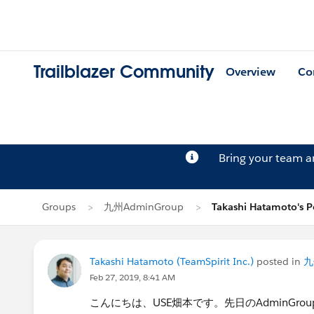
Trailblazer Community
Overview
Co
Bring your team 
Groups
九州AdminGroup
Takashi Hatamoto's P
Takashi Hatamoto (TeamSpirit Inc.)
posted in
九
Feb 27, 2019, 8:41 AM
こんにちは、USE畑本です。先日のAdminG