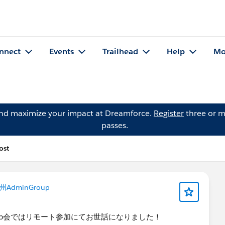
nnect
Events
Trailhead
Help
Mo
and maximize your impact at Dreamforce.
Register
three or m
passes.
ost
州AdminGroup
roup会ではリモート参加にてお世話になりました！