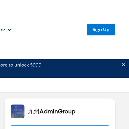
re
Sign Up
ore to unlock $999
九州AdminGroup