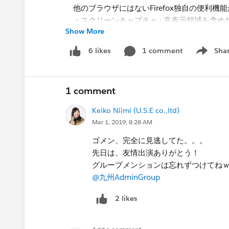
他のブラウザにはないFirefox独自の便利機
・スクリーンキャプチャ : 非表示領域を含
Show More
(Chromeでは開発ツールでできるらしいですが
・このフレームだけを表示 : 特定フレーム
1 comment
Sha
6 likes
Show me
Lightningページの一部コンポーネントの
これで少しでも業務の助けになれば幸いです！
1 comment
Keiko Niimi (U.S.E co.,ltd)
Mar 1, 2019, 8:28 AM
ゴメン、完全に見逃してた。。。
先日は、友情出演ありがとう！
グループメンションは忘れずつけてね
@九州AdminGroup
2 likes