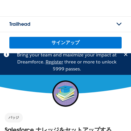
Trailhead
サインアップ
Bring your team and maximize your impact at
Dreamforce.
Register
three or more to unlock
$999 passes.
バッジ
Salesforce ナレッジをセットアップする