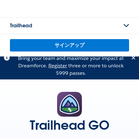
Trailhead
サインアップ
Bring your team and maximize your impact at
Dreamforce.
Register
three or more to unlock
$999 passes.
Trailhead GO