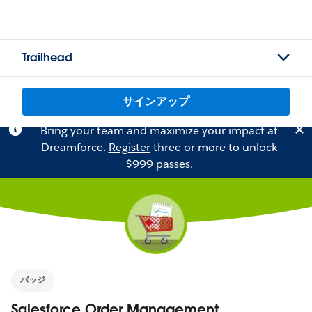
Trailhead
サインアップ
Bring your team and maximize your impact at
Dreamforce.
Register
three or more to unlock
$999 passes.
バッジ
Salesforce Order Management