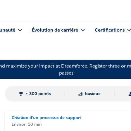
nauté
Évolution de carrière
Certifications
and maximize your impact at Dreamforce.
Register
three or m
passes.
+ 300 points
basique
Création d’un processus de support
Environ 10 min