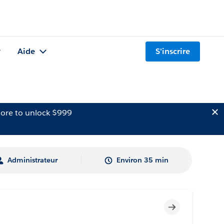
Aide
S'inscrire
ore to unlock $999
Administrateur
Environ 35 min
Incomplet