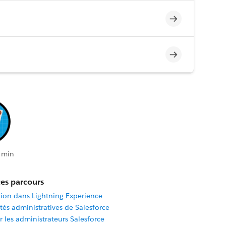
Incomplet
Incomplet
 min
es parcours
tion dans Lightning Experience
tés administratives de Salesforce
 les administrateurs Salesforce