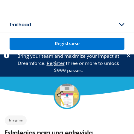
Trailhead
Registrarse
Bring your team and maximize your impact at
Dreamforce.
Register
three or more to unlock
$999 passes.
Insignia
Estrategias para una entrevista