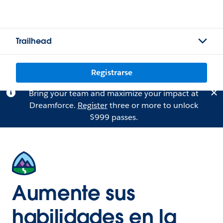
Trailhead
Registrarse
Bring your team and maximize your impact at
Dreamforce.
Register
three or more to unlock
$999 passes.
Aumente sus
habilidades en la