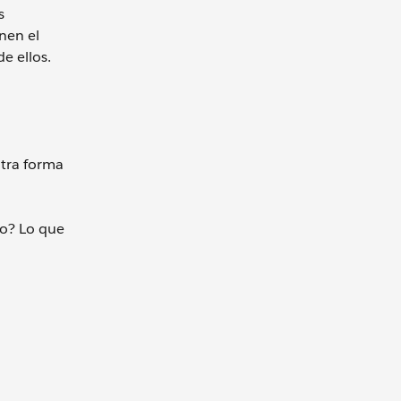
s
nen el
e ellos.
tra forma
do? Lo que