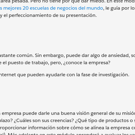
tarea pesada. Pero no tiene por qué dar miedo. En este módu
as mejores 20 escuelas de negocios del mundo
, le guía por l
y el perfeccionamiento de su presentación.
bastante común. Sin embargo, puede dar algo de ansiedad, s
re el puesto de trabajo, pero, ¿conoce la empresa?
 Internet que pueden ayudarle con la fase de investigación.
 la empresa puede darle una buena visión general de su misión
 plazo? ¿Cuáles son sus creencias? ¿Qué tipo de productos o 
proporcionar información sobre cómo se alinea la empresa c
nal). Más adelante en este módulo aprenderá a evaluar los val