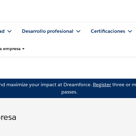
ad
Desarrollo profesional
Certificaciones
la empresa
and maximize your impact at Dreamforce.
Register
three or m
passes.
resa