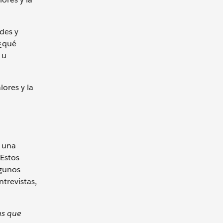
des y
 ¿qué
 u
ores y la
e una
 Estos
lgunos
trevistas,
as que