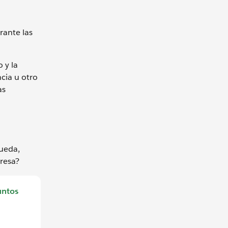
rante las
 y la
cia u otro
as
ueda,
resa?