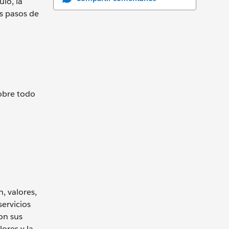
lo, la
os pasos de
obre todo
, valores,
servicios
on sus
ores y la