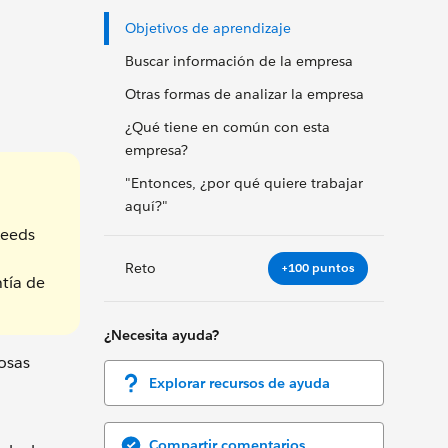
Objetivos de aprendizaje
Buscar información de la empresa
Otras formas de analizar la empresa
¿Qué tiene en común con esta
empresa?
"Entonces, ¿por qué quiere trabajar
aquí?"
Leeds
Reto
+100 puntos
tía de
¿Necesita ayuda?
osas
Explorar recursos de ayuda
Compartir comentarios