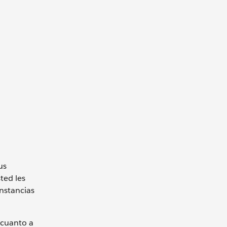
us
ted les
unstancias
 cuanto a