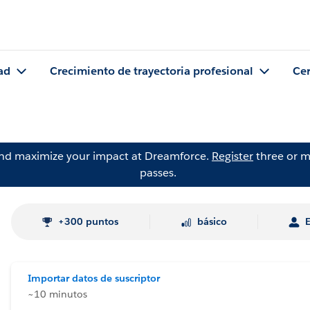
ad
Crecimiento de trayectoria profesional
Cer
and maximize your impact at Dreamforce.
Register
three or m
passes.
+300 puntos
básico
Importar datos de suscriptor
~10 minutos