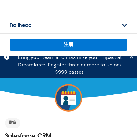
Trailhead
注册
Bring your team and maximize your impact at
Dreamforce.
Register
three or more to unlock
$999 passes.
徽章
Salesforce CRM