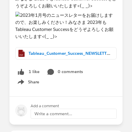
うぞよろしくお願いいたします​<(_ _)>
Tableau_Customer_Success_NEWSLETTER_Jan2023.pdf
0 comments
1 like
Share
Show menu
Add a comment
Write a comment...