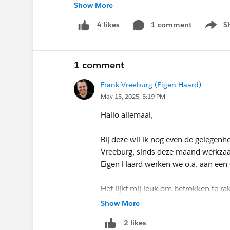
Houd deze groep in de gaten voor onze 
Show More
deze groep een levendige plek voor Trailb
1 comment
S
4 likes
Show m
Groet,
Dutch Social housing Group
1 comment
Frank Vreeburg (Eigen Haard)
May 15, 2025, 5:19 PM
Hallo allemaal,
Bij deze wil ik nog even de gelegenh
Vreeburg, sinds deze maand werkzaam
Eigen Haard werken we o.a. aan een 
Het lijkt mij leuk om betrokken te r
Woningcorporaties tegenaan lopen te
Show More
2 likes
Groet, Frank