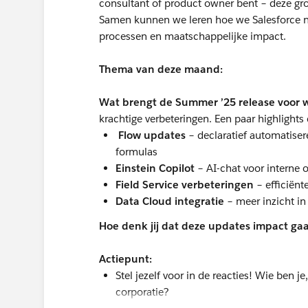
consultant of product owner bent – deze groe
Samen kunnen we leren hoe we Salesforce nó
processen en maatschappelijke impact.
Thema van deze maand:
Wat brengt de Summer ’25 release voor 
krachtige verbeteringen. Een paar highlights 
Flow updates
– declaratief automatisere
formulas
Einstein Copilot
– AI-chat voor interne 
Field Service verbeteringen
– efficiënt
Data Cloud integratie
– meer inzicht i
Hoe denk jij dat deze updates impact ga
Actiepunt:
Stel jezelf voor in de reacties! Wie ben j
corporatie?