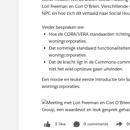
Lori Freeman en Cori O'Brien. Verschillend
NPC en hoe zich dit vertaald naar Social H
Verder bespraken we:
Hoe de CORA/VERA standaarden richting 
woningcorporaties.
Dat sommige standaard functionaliteiten
woningcorporaties.
Dat de kracht ligt in de Commons-commu
niet het wiel opnieuw gaan uitvinden.
Een mooie en leuke eerste introductie om Sa
woningcorporaties.
0 comments
S
1 like
Show m