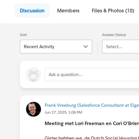
Discussion
Members
Files & Photos (10)
Sort
Answer Status
Recent Activity
Select...
Ask a question...
Frank Vreeburg (Salesforce Consultant at Eig
Jun 17, 2025, 1:08 PM
Meeting met Lori Freeman en Cori O'Brie
Gister hebben we, de Dutch Social Housing