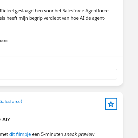
hare
enu
Salesforce)
r AI?
g met
dit filmpje
een 5-minuten
sneak preview