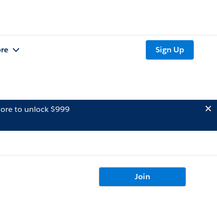
re
Sign Up
ore to unlock $999
Join