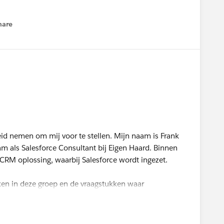
eerste (online) meetup in juni! Samen maken we van
lazers in de volkshuisvesting!
hare
enu
eid nemen om mij voor te stellen. Mijn naam is Frank
 als Salesforce Consultant bij Eigen Haard. Binnen
CRM oplossing, waarbij Salesforce wordt ingezet.
aken in deze groep en de vraagstukken waar
 vertalen naar Salesforce oplossing.