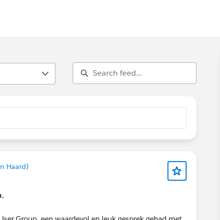
en Haard)
n.
 User Group, een waardevol en leuk gesprek gehad met