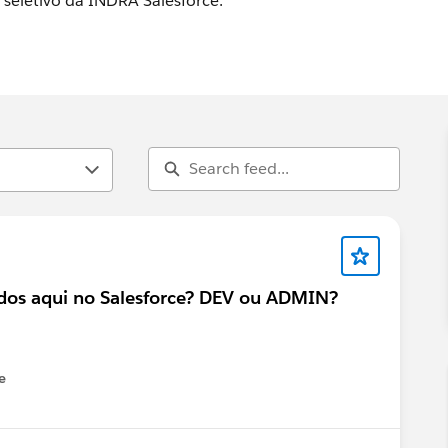
seletivo da INDRA Salesforce.
udos aqui no Salesforce? DEV ou ADMIN?
e
u