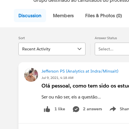
Grupo destinado ao canditados do processo 
Discussion
Members
Files & Photos (0)
Sort
Answer Status
Recent Activity
Select...
Jefferson PS (Analytics at Indra/Minsait)
Jul 9, 2021, 4:18 AM
Olá pessoal, como tem sido os est
Ser ou não ser, eis a questão...
2 answers
Shar
1 like
Show men