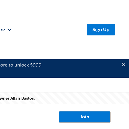
re
Sign Up
ore to unlock $999
 owner
Allan Bastos.
Join