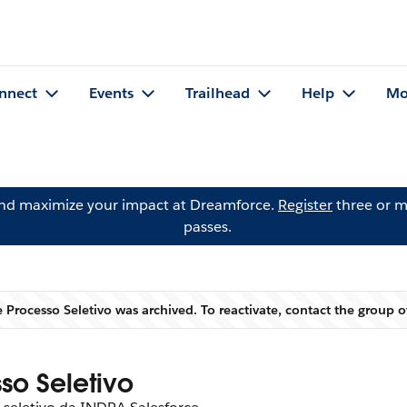
nnect
Events
Trailhead
Help
Mo
and maximize your impact at Dreamforce.
Register
three or m
passes.
 Processo Seletivo was archived. To reactivate, contact the group
Warning
so Seletivo