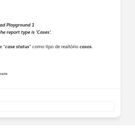
ead Playground 1
he report type is 'Cases'.
e "
case status
" como tipo de realtório
casos.
hare
enu