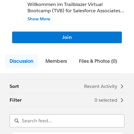
Willkommen im Trailblazer Virtual
Bootcamp (TVB) für Salesforce Associates
(TVB101)-Bereich! In dieser Gruppe
Show More
können Studierende während des
gesamten Kurses zusammenarbeiten und
voneinander lernen.
Join
Discussion
Members
Files & Photos (0)
Sort
Recent Activity
Filter
0 selected