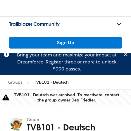
Trailblazer Community
Sign Up
Bring your team and maximize your impact at
Dreamforce.
Register
three or more to unlock
$999 passes.
Groups
TVB101 - Deutsch
TVB101 - Deutsch was archived. To reactivate, contact
Warning
the group owner
Deb Friedler.
Group
TVB101 - Deutsch