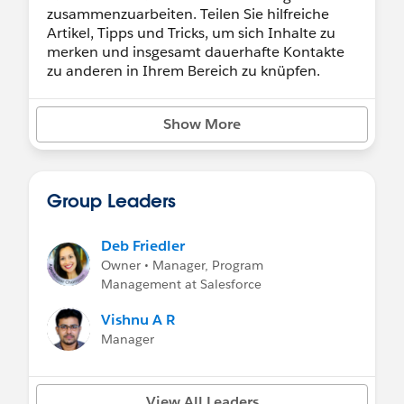
zusammenzuarbeiten. Teilen Sie hilfreiche
Artikel, Tipps und Tricks, um sich Inhalte zu
merken und insgesamt dauerhafte Kontakte
zu anderen in Ihrem Bereich zu knüpfen.
Wenn Sie Fragen zu Ihrer TVB-Organisation
Show More
oder zur Kurslogistik haben (wie melde ich
mich an, fehlende Anmeldeinformationen
usw.), wenden Sie sich bitte an die Trailhead
Academy unter
Group Leaders
https://trailhead.salesforce.com/help?
support=home
oder melden Sie einen Fall
über Ihre TVB-Organisation an, die Sie zu
Deb Friedler
Beginn Ihrer Kohorte angegeben haben.
Owner • Manager, Program
Management at Salesforce
Wenn Sie wachsen, vergessen Sie nicht,
hierher zurückzukehren und denen zu helfen,
Vishnu A R
die gerade erst ihre Reise beginnen. Fröhliche
Manager
Trails!
View All Leaders