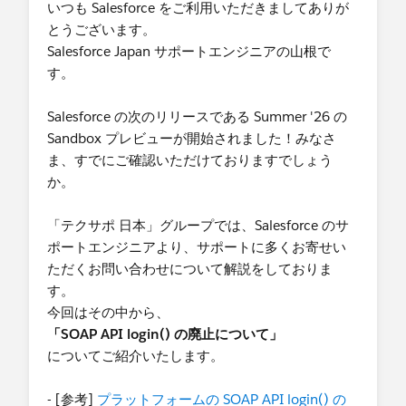
【今後必要な対応】
いつも Salesforce をご利用いただきましてありが
もし、未検証のドメインがある場合には、下記ヘ
とうございます。
ルプ記事をご確認いただき、「DKIM鍵」の設定、
Salesforce Japan サポートエンジニアの山根で
もしくは、「承認済みメールドメイン」の設定を
す。
お願いいたします。
【
Spring '26 におけるメール配信ドメインの検証
Salesforce の次のリリースである Summer '26 の
要件について
】
Sandbox プレビューが開始されました！みなさ
ま、すでにご確認いただけておりますでしょう
なお、リマインドメールに記載のとおり、「未確
か。
認のドメインに対して代替メールアドレスを使
用」オプションは、現時点では、2026年6月23日
「テクサポ 日本」グループでは、Salesforce のサ
から7月3日の間で自動的に有効化される予定で
ポートエンジニアより、サポートに多くお寄せい
す。
ただくお問い合わせについて解説をしておりま
す。
詳細については、下記英語版Summer'26リリース
今回はその中から、
ノートをご参照ください。
「SOAP API login() の廃止について」
【
Avoid Email Disruption with Automatic June
についてご紹介いたします。
Updates
】
- [参考]
プラットフォームの SOAP API login() の