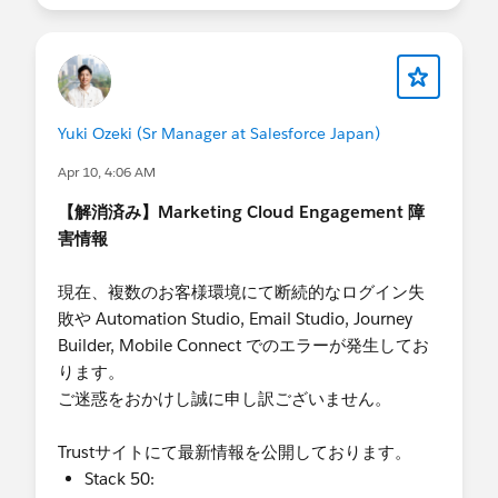
設定に関するご質問：
・サードパーティ製品 (AppExchange / パートナ
恐れ入りますが、弊社サポート窓口まで直接お問
ー製品) による連携をご利用の場合
い合わせをお願いいたします。
ご利用の製品が、SOAP API login() 以外の認証方
式（OAuth 2.0 など）に対応しているかをご確認
・ご契約に関するご質問：
いただく必要がございます。お手数ですが、製品
Yuki Ozeki (Sr Manager at Salesforce Japan)
弊社営業担当までお問い合わせいただければと存
の提供元（ベンダー様）へ「SOAP API login() の
Apr 10, 4:06 AM
じます。
廃止に伴う影響の有無」および「代替の認証方式
【解消済み】Marketing Cloud Engagement 障
への切り替え手順」についてお問い合わせくださ
これらの資料が、日頃の業務に少しでもお役に立
害情報
い。
てば大変幸いです。
今後とも、皆さまの業務に役に立つ企画を進めて
現在、複数のお客様環境にて断続的なログイン失
・お客様独自開発のカスタム連携（プログラム）
まいります。どうぞお楽しみに！
敗や Automation Studio, Email Studio, Journey
をご利用の場合
Builder, Mobile Connect でのエラーが発生してお
以下の手順での移行を推奨いたします。
Salesforce サポートチーム
ります。
外部クライアントアプリケーション (External
ご迷惑をおかけし誠に申し訳ございません。
Client Apps) 定義を作成し、OAuth 2.0 の設定
を行う。
Trustサイトにて最新情報を公開しております。
各カスタム連携のプログラム側の認証フロー
Stack 50:
を、SOAP API login() から OAuth 2.0 認証を利