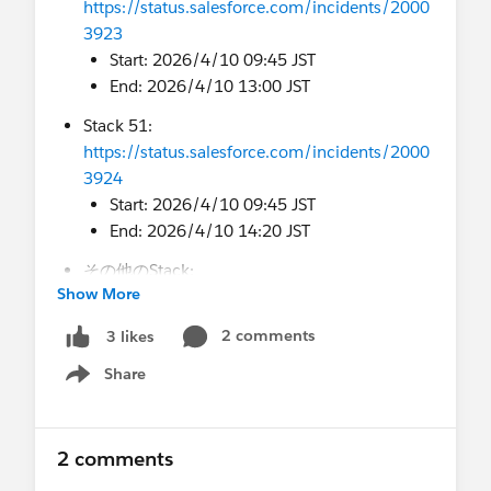
https://status.salesforce.com/incidents/2000
用するように再設計・改修を行う。
3923
Start: 2026/4/10 09:45 JST
Q：イベントモニタリングで確認するにはどうした
End: 2026/4/10 13:00 JST
ら良いですか？
Stack 51:
「API 合計使用量」イベントログをご利用いただく
https://status.salesforce.com/incidents/2000
ことで、SOAP API login() を使用しているアプリ
3924
ケーションをご確認いただくことが可能でござい
Start: 2026/4/10 09:45 JST
ます。
End: 2026/4/10 14:20 JST
- [参考]
API 合計使用量
その他のStack:
Show More
https://status.salesforce.com/incidents/2000
Q.イベントモニタリング契約しなくても確認でき
3922
2 comments
3 likes
ますか？
Start: 2026/4/10 09:45 JST
イベントモニタリングをご契約されていない場合
Share
End: 2026/4/10 15:34 JST
Show menu
でも、「API 合計使用量」イベントログをご利用い
ただくことで、SOAP API login() を使用している
最優先での対応を進めておりますので、復旧まで
アプリケーションをご確認いただくことが可能で
2 comments
今しばらくお待ちいただけますようお願い申し上
ございます。