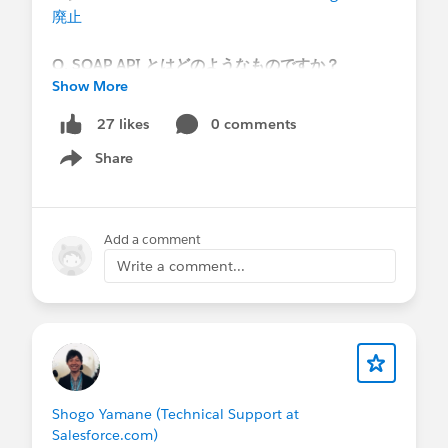
■ お知らせ
廃止
メールに関するよくある質問をまとめています。
是非ご活用ください。
Q. SOAP API とはどのようなものですか？
Show More
【
メール送信に関するよくある質問
】
SOAP API は、システム間でデータを連携するため
の標準的なプロトコルの 1 つで、XML ベースのメ
0 comments
27 likes
ッセージ形式を使用します。Salesforce では古くか
Share
ら提供されている堅牢な API であり、レコードの
Show menu
作成、取得、更新、削除などを行うために、多く
の外部システムやツール（データローダなど）の
裏側で利用されています。
Add a comment
Write a comment...
Q. SOAP API login() はなぜ廃止されるのですか？
SOAP API の login() コールは、ユーザー名とパス
ワードを直接送信して認証を行う方式であり、現
代の高度なセキュリティ基準を満たしにくくなっ
ています。Salesforce では、より安全で業界標準で
ある OAuth 2.0 への移行を推進するため、API バ
Shogo Yamane (Technical Support at
ージョン 31.0 〜 64.0 における SOAP API login()
Salesforce.com)