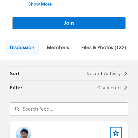
システム管理者様およびパートナー様へ、
Show More
Salesforce の運用上必要な情報を発信してま
いります。
株式会社セールスフォース・ジャパンのサポ
Join
ート部門より、ナレッジ記事の更新情報や、
Webinar開催案内、Youtube動画掲載案内な
ど、多種に渡る情報をお届けします。
Discussion
Members
Files & Photos (132)
Sort
Recent Activity
Filter
0 selected