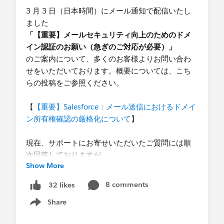
▼Summer '27 以降
3 月 3 日（日本時間）にメール通知で配信いたし
なお、Summer '27 以降では、本設定／権限有無に
ました
かかわらず SOAP API login() 自体が廃止予定とな
「【重要】メールセキュリティ向上のためのドメ
っており、API バージョン 31.0 ～ 64.0 の SOAP
イン認証のお願い（急ぎのご対応が必要）」
API login() は利用不可となる予定でございます。
のご案内について、多くのお客様よりお問い合わ
せをいただいております。概要については、こち
本件に関する詳細や、上記 FAQ 以外のご質問につ
らの投稿をご参照ください。
きましては、誠に恐れ入りますが本投稿へのコメ
ントではなく、弊社サポートまで直接お問い合わ
【
【重要】Salesforce：メール送信におけるドメイ
せをいただけますと幸いです。
ン所有権確認の厳格化について
】
この投稿がお役に立ちましたら、ぜひ【いいね】
をクリックしていただけますと励みになります！
現在、サポートにお寄せいただいたご質問には順
引き続き、Salesforce をどうぞよろしくお願いいた
次回答しておりますが、
Show More
します。
まずは不明点を早く解消したいという皆さまのご
要望に応えるべく、特にお問い合わせの多い内容
8 comments
32 likes
をまとめました。
Share
Show menu
解決へのヒントとして、ぜひ最初にご確認いただ