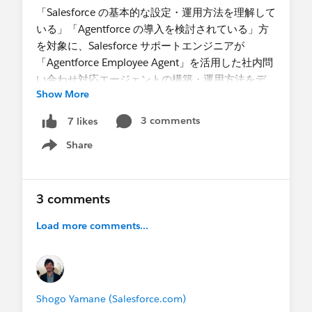
いですか？
「Salesforce の基本的な設定・運用方法を理解して
組織のシステム管理者様宛に、Salesforce からの通
いる」「Agentforce の導入を検討されている」方
知メール（件名：「ACTION REQUIRED: Update
を対象に、Salesforce サポートエンジニアが
Unsupported Platform SOAP API login()」）が届
「Agentforce Employee Agent」を活用した社内問
いている場合、対象組織において該当 API の使用
い合わせ対応エージェントの構築・運用方法をデ
が検出されています。 また、設定の「ログイン履
Show More
モを通してご紹介いたします。
歴」や「API 使用状況の通知」、Event Monitoring
3 comments
7 likes
のログ等をご確認いただくことで、SOAP API
日々のお問い合わせ対応で得たリアルな知見に基
login() を使用しているユーザーやアプリケーショ
Share
づき、Agentforce の基礎知識に加え、導入・運用
Show menu
ンを特定することが可能です。
時の「つまずきポイントとその解決策」を徹底解
説。
Q. 移行するにはどうすればよいですか？
確実なAI導入を実現する実践的なノウハウを提供
3 comments
ご利用のツールや連携方法に合わせて、以下の対
いたします。Agentforce を使用したことがない方
応をお願いいたします。
Load more comments...
にとっても大変分かりやすい内容となっています
ので、ぜひご参加ください。
・Data Loader (画面版) を利用の場合
データローダのログイン画面には「OAuth」と
▼アジェンダ
「Password Authentication」の 2 つの選択肢がご
① Agentforce の概要と導入メリット
Shogo Yamane (Salesforce.com)
ざいます。「Password Authentication」は内部的