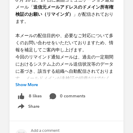
メール「
送信元メールアドレスのドメイン所有権
検証のお願い（リマインダ）
」が配信されており
ます。
本メールの配信目的や、必要なご対応について多
くのお問い合わせをいただいておりますため、情
報を補足してご案内申し上げます。
今回のリマインド通知メールは、過去の一定期間
におけるシステム上のメール送信状況等のデータ
に基づき、該当する組織へ自動配信されておりま
す。 メールドメインが未検証の組織だけでなく、
Show More
既に検証済みの組織に対しても、「未確認のドメ
インに対して代替メールアドレスを使用」オプシ
0 comments
8 likes
ョンが自動的に有効化される予定をお知らせする
Share
目的も兼ねて抽出・配信されました。
Show menu
そのため、すでにメール送信元ドメインの検証を
正しく完了していただいている組織の管理者様に
Add a comment