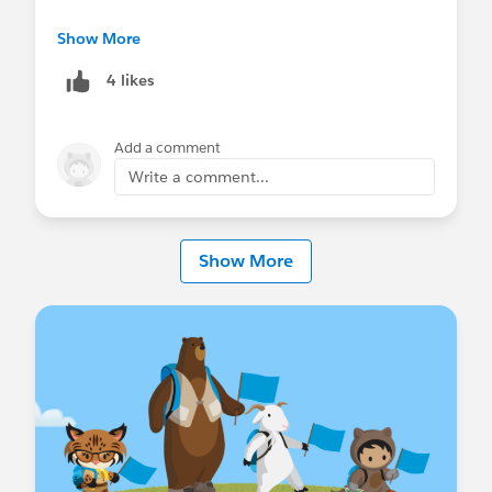
■ 概要
チャ、Inbox はケースオブジェクトには適用されま
Salesforce Platform（Sales Cloud / Service Cloud
一時的な許可リストに登録されたメール送信ド
Show More
せん) 以外の Salesforce から送信されるメールは、
等）からのメール配信における信頼性と到達性を
メインを特定する方法
ドメインの検証を行う必要があります。）
4 likes
高めるため、送信元ドメインの所有権確認を必須
メール送信ドメイン検証の必須化タイムライン
化いたします。
Q7. 複数のドメインを使用している場合は?
A7:
使用している全てのドメインについて検証が必
Add a comment
※ 通常は新たなナレッジ記事の公開に伴いお知ら
■ 対象製品
要です。DKIM の場合は、ドメインごとに DKIM
Write a comment...
せはしておりませんが、本件では影響度を鑑みて
Salesforce Platform
（Sales Cloud / Service
鍵を作成し、DNS サーバーに登録する必要があり
適宜情報を共有させていただいております。
Cloud 等）
ます。
Show More
■ 対象外となる機能・サービス
Q8. Sandbox でも対応が必要ですか?
以下の方法で送信されるメールや製品は、今回の
A8:
はい、Sandbox ごとに個別のドメイン検証が
ドメイン検証の
対象外
です。
必要です。DKIM 鍵と承認済みメールドメインの設
gmail.com
や
outlook.com
などの主要なメー
定は Sandbox へはコピーされません。また、
ルサービスプロバイダーのドメイン
Sandbox をリフレッシュする際は再設定が必要で
Salesforce Platform 以外の製品（Marketing
す。
Cloud / Account Engagement 等）
Einstein 活動キャプチャ
Q9. 「組織のアドレス」が検証済みなら大丈夫です
外部サービス（Gmail / Office 365）を経由し
か?