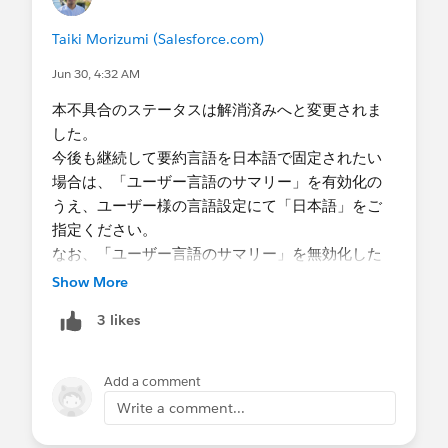
Taiki Morizumi (Salesforce.com)
本件に関してご不明な点がございましたら、誠に
恐れ入りますが本投稿へのコメントではなく、弊
Jun 30, 4:32 AM
社サポートまで直接お問い合わせをいただけます
本不具合のステータスは解消済みへと変更されま
と幸いです。
した。
引き続き、Salesforce をどうぞよろしくお願いいた
今後も継続して要約言語を日本語で固定されたい
します。
場合は、「ユーザー言語のサマリー」を有効化の
うえ、ユーザー様の言語設定にて「日本語」をご
指定ください。
なお、「ユーザー言語のサマリー」を無効化した
際の挙動について、ご不明な点やご懸念される点
Show More
がございましたら、弊社サポートまでお問い合わ
3 likes
せください。
Add a comment
Write a comment...