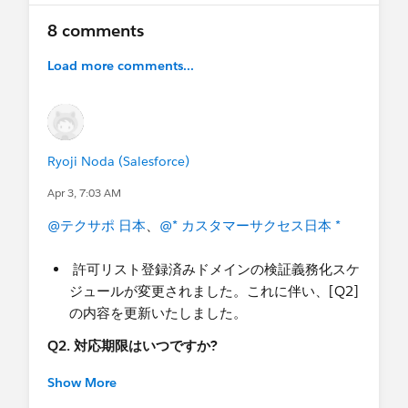
けますと幸いです。
ーーーーーーーー
8 comments
FAQ
Load more comments...
Q1. 今回の変更内容は何ですか?
A1:
Salesforce からのメール送信に「
ドメイン所有
権の厳格な検証
」が必須化されます。未検証のド
メインからのメールは配信されなくなります。
Ryoji Noda (Salesforce)
Q2. 対応期限はいつですか?
Apr 3, 7:03 AM
A2
: 以下の期限までに許可リストに登録されたドメ
インの検証が必須となります。
@テクサポ 日本
、
@* カスタマーサクセス日本 *
既存ドメイン（ご利用の組織において 2026 年
1 月 7 日 ～ 2026 年 2 月 25 日にメール送信実
許可リスト登録済みドメインの検証義務化スケ
績のある、これまでメール送信に利用していた
ジュールが変更されました。これに伴い、[Q2]
メールドメイン）
の内容を更新いたしました。
- Sandbox: 2026 年 4 月 14 日 - 4 月 24 日の間ま
Q2. 対応期限はいつですか?
で
Show More
- 本番組織を含むその他のすべての組織: 2026 年
タイムラインは、以下のナレッジをご参照くださ