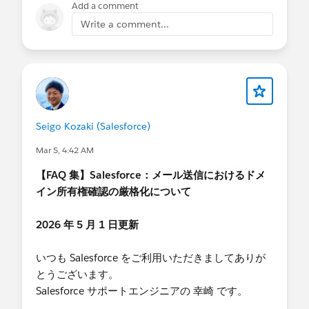
Add a comment
いう設定項目が追加されます。
Write a comment...
▼本設定が「無効化」されている場合
Summer '26 の時点では、本設定はデフォルトで
「無効」となっております。
そのため、デフォルトの状態であれば、API バージ
ョン 31.0 ～ 64.0 の SOAP API login() は Summer
'27 の間までは引き続き利用可能でございます。
Seigo Kozaki (Salesforce)
Mar 5, 4:42 AM
▼本設定が「有効化」されている場合
本設定を「有効化」した場合には、プロファイル
【FAQ 集】Salesforce：メール送信におけるドメ
または権限セットのシステム権限に [Use Any API
イン所有権確認の厳格化について
Auth（任意の API 認証を使用）] が追加されま
す。
2026 年 5 月 1 日更新
この場合、[Use Any API Auth] 権限を保有するユ
ーザーのみ SOAP API login() を利用可能となり、
いつも Salesforce をご利用いただきましてありが
当該権限を保有しないユーザーでは SOAP API
とうございます。
login() を利用できなくなります。
Salesforce サポートエンジニアの 幸崎 です。