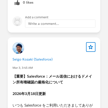
5 月 4 日 - 5 月 22 日の間まで
い。(
現在は以下のナレッジは日本語に翻訳中です
0 likes
日本語訳完了しております)
新規ドメイン・新規組織
: 即時対応が必要
（ 3
Add a comment
月 9 日から適用）
（ 3 月 23 日 から順次適用
Spring '26 におけるメール配信ドメインの検証要件
）
Write a comment...
について
メール送信ドメイン検証の必須化タイムライン
Q3. 具体的にどのような対応が必要ですか?
A3:
以下のいずれかの方法でドメイン検証を完了し
期限内のご対応を原則としておりますが、やむ
てください:
を得ない事情により対応が間に合わない場合
DKIM 鍵の設定
（推奨）
: DNS サーバーへ
は、お手数ですがサポートケースにて個別にご
CNAME レコードを追加し、DKIM署名を設定
相談ください。以下の [Q17] を更新いたしまし
Seigo Kozaki (Salesforce)
承認済みメールドメイン
: DNS サーバーへ TXT
た。
レコードを追加し、ドメイン所有権を検証
Mar 3, 3:45 AM
Q17. 対応期限の延長は可能ですか?
DNS サーバーでの作業は必須となりますが、どち
【重要】Salesforce：メール送信におけるドメイ
らか一方の方法で問題ありません。
ン所有権確認の厳格化について
Q4. DKIM 設定済みの場合、追加対応は必要です
2026年3月18日更新
か?
A4:
いつも Salesforce をご利用いただきましてありが