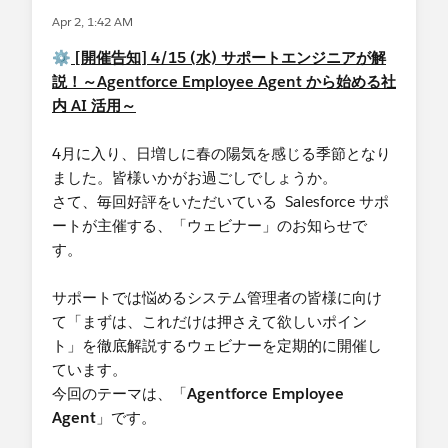
を Summer '27 (2027 年 6 月頃) のリリースをも
Apr 2, 1:42 AM
って廃止いたします。
⚙️
[開催告知] 4/15 (水) サポートエンジニアが解
Q. SOAP API 自体が今後利用できなくなるという
説！～Agentforce Employee Agent から始める社
ことですか？
内 AI 活用～
いいえ。廃止対象となるのは SOAP API の login()
コールのみです。SOAP API 自体は引き続きご利用
4月に入り、日増しに春の陽気を感じる季節となり
いただけます。
ました。皆様いかがお過ごしでしょうか。
さて、毎回好評をいただいている Salesforce サポ
Q. 具体的にどのような影響がありますか？
ートが主催する、「ウェビナー」のお知らせで
Summer '27（2027 年 6 月頃） リリース以降、
す。
SOAP API バージョン 31.0 〜 64.0 を指定して
login() で認証を行っている外部アプリケーション
サポートでは悩めるシステム管理者の皆様に向け
やツール（データローダ、サードパーティ製の連
て「まずは、これだけは押さえて欲しいポイン
携製品、お客様独自開発のカスタム連携プログラ
ト」を徹底解説するウェビナーを定期的に開催し
ムなど）は認証エラーとなり、Salesforce に接続で
ています。
きなくなります。
今回のテーマは、「
Agentforce Employee
Agent
」です。
Q. 廃止対象かどうかを確認するにはどうすればよ