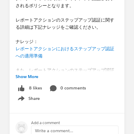
されるポリシーとなります。
レポートアクションのステップアップ認証に関す
る詳細は下記ナレッジをご確認ください。
ナレッジ：
レポートアクションにおけるステップアップ認証
への適用準備
また、レポートアクションのステップアップ認証
Show More
やエクスポートに関連した既知の事象を下記ナレ
ッジにまとめておりますので、ご確認をお願いい
0 comments
8 likes
たします。
Share
なお、記載のない問題に遭遇された場合には、大
Show menu
変お手数ではございますがサポートにお問い合わ
せいただけますと幸いでございます。
Add a comment
ナレッジ：
Write a comment...