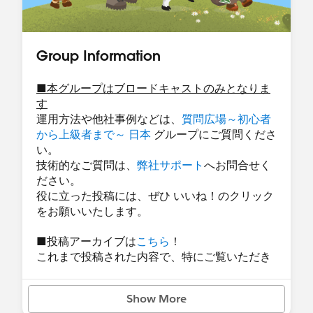
た送信
A9:
いいえ、本ドメイン検証は「組織のメールアド
レス」の個別検証とは異なります。DKIM または
（ただし、「Einstein 活動キャプチャ」、「外部サ
承認済みメールドメインにとるドメインレベルの
ービス（Gmail / Office 365）を経由した送信」を
Group Information
検証が必要です。
使用する場合でも、リード、取引先責任者、商
談、取引先、ケース (Einstein 活動キャプチャ はケ
■本グループはブロードキャストのみとなりま
Q10. パートナーユーザーなど外部ユーザーからの
ースオブジェクトには適用されません) 以外の
す
メール送信も対象ですか?
Salesforce から送信されるメールは、ドメインの検
運用方法や他社事例などは、
質問広場～初心者
A10:
はい、ライセンス種別に関わらず全ユーザー
から上級者まで～ 日本
グループにご質問くださ
証を行う必要があります。）
い。
が対象です。Partner Community や Customer
技術的なご質問は、
弊社サポート
へお問合せく
Community ユーザーのメールアドレスでメール送
■ 対応方法
ださい。
信を行っている場合、送信元メールアドレスを組
Salesforce システム管理者様および DNS 管理者様
役に立った投稿には、ぜひ いいね！のクリック
織のメールアドレス（検証済みドメイン）に変更
にて、以下の
いずれか
の設定を実施してくださ
をお願いいたします。
する対応が必要です。
い。
■投稿アーカイブは
こちら
！
Q11. フロー・Apex・承認プロセスなど自動化処
-
DKIM 鍵の作成・有効化
これまで投稿された内容で、特にご覧いただき
理でのメール送信も影響を受けますか?
- 承認済みメールドメインの設定
たい内容をピックアップしてまとめています。
A11:
影響を受けます。
Show More
■その他：
[重要]
いずれの設定においても DNS へのレコード