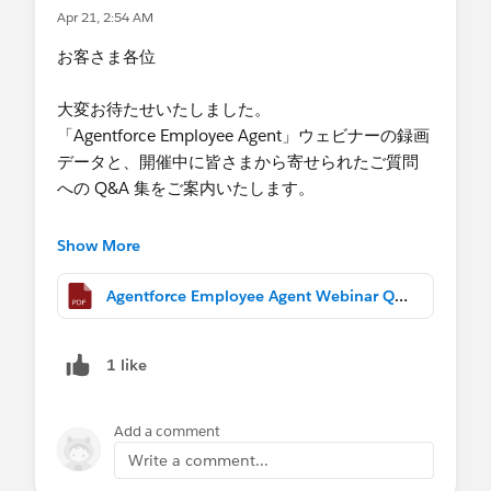
② Agentforce Employee Agent 構築デモ
に今回廃止対象となる SOAP API login() を使用し
Apr 21, 2:54 AM
③ 振り返りクイズ
ているため、将来的にご利用いただけなくなりま
④ よくあるご質問（FAQ）とトラブルシューティ
お客さま各位
す。「Password Authentication」をご使用のユー
ング
ザー様には、「OAuth」でのログインへ切り替え
大変お待たせいたしました。
ていただくようご周知をお願いいたします。
【開催概要】
「Agentforce Employee Agent」ウェビナーの録画
🗓️ 日時：2026/04/15 (水) 14:00 〜 15:30
データと、開催中に皆さまから寄せられたご質問
・Data Loader (CLI 版) を利用の場合
🙎 対象：システム管理者、Salesforce 推進者、営
への Q&A 集をご案内いたします。
データローダ (CLI 版) は内部的に SOAP API
業マネージャー、コールセンターのスーパーバイ
login() を利用しているため、本件の影響を受けま
ザー
■当日の録画
Show More
す。 廃止自体は Summer '27（2027 年 6 月頃）を
🧑‍🏫 講師：Salesforce Technical Support Engineer -
こちらに動画を掲載しております。
予定しておりますが、データローダ CLI における
石川 慧祐 / 上山 布葵 / 関 匡志 / 飯倉 麻子
Agentforce Employee Agent Webinar QA 集 - Agentforce Employee Agent Webinar QA 集.pdf
代替の認証手法につきましては、現在弊社開発部
💰 参加：無料
■Q&A 集に関する補足事項
門にて対応方針を検討中です。現時点では具体的
本 Q&A 集では、重複するご質問は適宜まとめさせ
な代替手段や事前の準備手順は公開されておりま
1 like
お申し込みはこちら👇
ていただいております。
せん。 お客様にはご不便とご心配をおかけし誠に
https://invite.salesforce.com/agentforceemploye
また、以下に関するご質問は本資料からは省略し
恐れ入りますが、今後のリリースノート等を通じ
eagentai
ておりますので、あらかじめご了承ください。
Add a comment
た弊社からのご案内をお待ちいただけますと幸い
Write a comment...
です。
皆様のご参加を心よりお待ちしております！
・お客様の組織固有のトラブルシューティングや