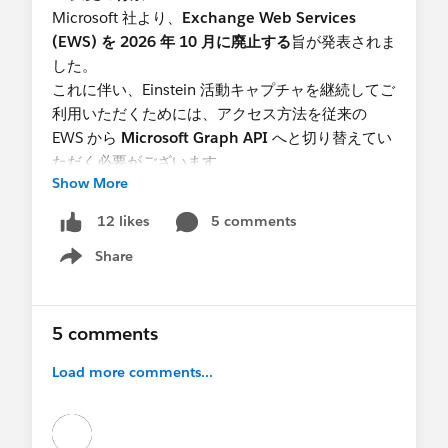
Microsoft 社より、
Exchange Web Services
(EWS) を 2026 年 10 月に廃止する
旨が発表されま
した。
これに伴い、Einstein 活動キャプチャを継続してご
利用いただくためには、アクセス方法を従来の
EWS から
Microsoft Graph API
へと切り替えてい
ただく必要がございます。
Show More
■ 確認および設定方法
5 comments
12 likes
Spring '26 以降、設定画面の上部に移行を促すバナ
Share
ーが表示されます。
Show menu
以下の手順で設定の更新をお願いいたします。
[設定]
＞
[Einstein]
＞
[Einstein セールス]
＞
5 comments
[Einstein 活動キャプチャ]
＞
[設定]
を表示し
Load more comments...
ます。
画面に表示されている
「Microsoft Graph に移
行」
ボタンをクリックします。