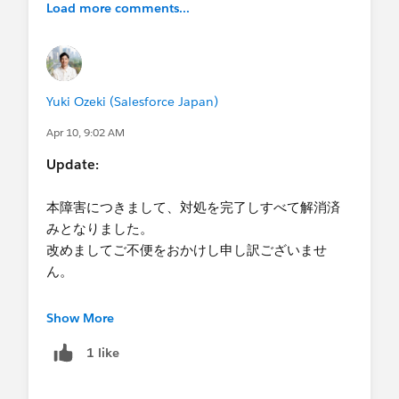
げます。
Load more comments...
-->解消いたしました
- [参考]
EventLogFile でサポートされているイベン
ト種別
---- 抜粋 ----
API 合計使用量イベント、CORS 違反レコードイベ
Yuki Ozeki (Salesforce Japan)
ント、ホスト名リダイレクトイベント、安全でな
い外部アセットイベント、ログインイベント、ロ
Apr 10, 9:02 AM
グアウトイベントは、サポートされている
Update:
Salesforce エディションで追加費用なしで使用で
きます。
本障害につきまして、対処を完了しすべて解消済
---------------
みとなりました。
改めましてご不便をおかけし申し訳ございませ
Q. Summer '27 (2027 年 6 月頃) の廃止を迎える
ん。
前に廃止された状態を試すことはできますか？
はい、事前にお試しいただくことが可能です。
万が一解消していないなどお困りごとがございま
Show More
Summer '26 リリースでは、設定画面［ユーザーイ
したら、テクニカルサポートまでお問い合わせを
ンターフェース］に、[「Use Any API Auth（任意
1 like
いただけますようお願いいたします。
の API 認証を使用）」ユーザー権限を持っている
ユーザーに対して [SOAP API login() を有効化] と