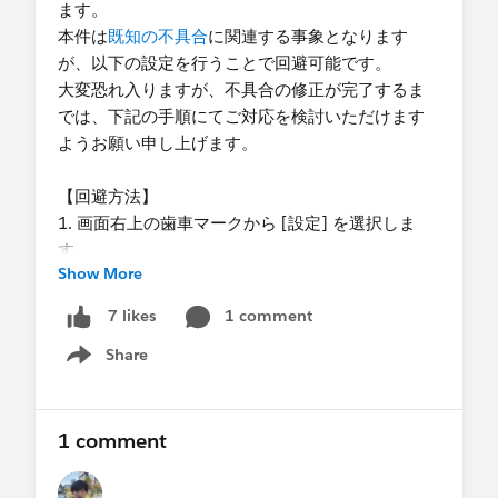
ます。
本件は
既知の不具合
に関連する事象となります
が、以下の設定を行うことで回避可能です。
大変恐れ入りますが、不具合の修正が完了するま
では、下記の手順にてご対応を検討いただけます
ようお願い申し上げます。
【回避方法】
1. 画面右上の歯車マークから [設定] を選択しま
す。
Show More
2. [クイック検索] に「作業サマリー」と入力し
[Einstein 作業サマリー] を選択します。
1 comment
7 likes
3. 「ユーザー言語のサマリー」を有効化します。
Share
Show menu
▼希望する言語での拡張概要の生成
https://help.salesforce.com/s/articleView?
id=release-
1 comment
notes.rn_einstein_enhanced_summaries_languag
e.htm&release=262&type=5