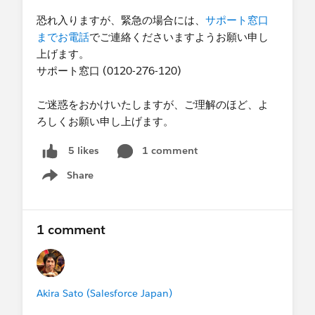
した」と表示されます。
恐れ入りますが、緊急の場合には、
サポート窓口
※ドメイン未検証の場合「ドメインは確認されてい
までお電話
でご連絡くださいますようお願い申し
ません」もしくは「ドメインが一時的に免除され
上げます。
ました」と表示されます。
サポート窓口 (0120-276-120)
■「ドメインが一時的に免除されました」と表示さ
ご迷惑をおかけいたしますが、ご理解のほど、よ
れた場合の対応は？
ろしくお願い申し上げます。
該当ドメインが一時的な許可リストに登録されて
いることを示しております。現在はリストに登録
1 comment
5 likes
されたドメインのメール送信は制限されておりま
Share
せんが、本番組織、Sandbox組織ともに2026年6
Show menu
月29日から7月27日にかけてメール送信が制限さ
れる予定です。
1 comment
※現時点（2026/6/22）の情報です。
いつまでにドメイン検証が必須となるかは、以下
のタイムラインをご確認いただきますようお願い
いたします。
Akira Sato (Salesforce Japan)
【
メール送信ドメイン検証の必須化タイムライ