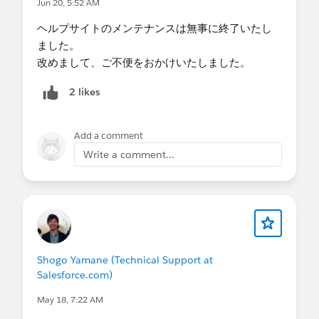
Jun 20, 5:52 AM
ン
】
ヘルプサイトのメンテナンスは無事に終了いたし
※現時点（2026/6/22）の情報です。日本語版記
ました。
事への反映には時差が生じる場合がございますた
改めまして、ご不便をおかけいたしました。
め、最新状況につきましては英語版の記事をご参
照ください。
2 likes
■ドメイン検証の対象となるメールアドレスの特定
Add a comment
方法は？
メールログを取得してください。「Header From」
Write a comment...
項のメールアドレスのドメイン名(＠ 以下)を確認
してください。
【
メールログを使用した Salesforce から送信され
たメールの監視
】
■「
Salesforce.com
」ドメインのメールアドレスも
Shogo Yamane (Technical Support at
ドメイン検証の対象でしょうか？
Salesforce.com)
制限の対象外のため、検証は不要です。
May 18, 7:22 AM