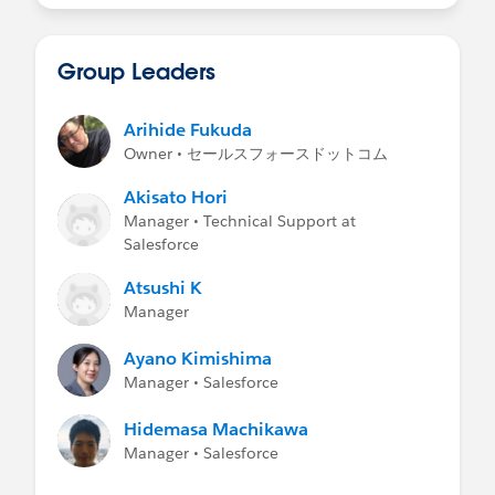
弊社サポート部門のYoutubeチャンネル:
Q12. その他、どのようなメール送信が影響を受け
追加（CNAME 等）が必要となります。社内のネッ
Support Youtube Channel
（日本語）
ますか?
トワーク・DNS 管理担当者様と連携の上、ご対応
A12:
お客様のメールアドレスを用いた Salesforce
をお願いいたします。
Group Leaders
から送信されるメールが対象です。
（Salesforce から送信されるメール送信機能は多岐
■ 対応期限
(2026年3月18日更新)
Arihide Fukuda
に渡るため、例を記載いたします）
2026 年 3 月 23 日から段階的にパッチ 11 が適用
Owner • セールスフォースドットコム
レコード上から送信するメール
され、適用後の動作は以下のとおりです。
メールアクションから送信するメール
Akisato Hori
フローから送信されるメールやメールアラート
Manager • Technical Support at
ご利用の組織において 2026 年 1 月 7 日 ～
Salesforce
Chatter の通知メール
2026 年 2 月 25 日（アメリカ時間）にメール
レポートの配信メール
送信実績のある、これまでメール送信に利用し
Atsushi K
ダッシュボードの配信メール
ていたメールドメイン
Manager
レコードの所有者変更メール
以下の猶予期日までにメールドメインの検証を
自動レスポンスルールで送信されるメール
Ayano Kimishima
実施しないとメール配信がされなくなります
コミュニティサイトから送信されるメール
Manager • Salesforce
- Sandbox：2026 年 4 月 7 日まで
フローのメール送信アクション
- 本番組織：2026 年 4 月 27 日まで
Hidemasa Machikawa
Apex によるメール送信
Manager • Salesforce
承認プロセスの通知メール
新しくメール送信に使い始めるメールドメイン
メールアラート