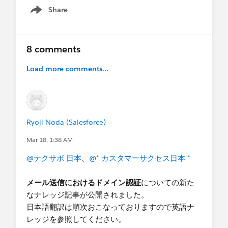
ります。
Share
Show menu
(2026/3/17 更新)
Q6.
gmail.com
や
outlook.com
のメールアドレス
[
Spring '26 におけるメール配信ドメインの検証要
は対象ですか? 対象外のメール送信はありますか？
件について
] ナレッジ記事が更新されました
8 comments
A6:
gmail.com
と
outlook.com
は本ドメイン検証
[
メール送信ドメイン検証に関する FAQ
] ナレッジ
Load more comments...
の対象外です。
gmail.com
と
outlook.com
以外の
が公開されました。下記の「参考情報」に追加し
ドメインは対象となります。加えて以下のメール
ました
送信機能は
対象外
です。
システムメール (From:
(2026/3/11 更新)
noreply@salesforce.com
などのメール)
【
メールドメインの所有権の確認
】
が更新され、
Ryoji Noda (Salesforce)
Einstein 活動キャプチャ
詳細なスケジュールが公開されました。下記の
Mar 18, 1:38 AM
Inbox
「対応期限」を更新しました。
Gmail または Office 365 を経由してのメール
@テクサポ 日本
、
@* カスタマーサクセス日本 *
の送信
(2026/3/9 更新)
本件が適用されるパッチが、Spring ‘26 Patch 10
メール送信におけるドメイン認証
についての新た
（ただし、「Einstein 活動キャプチャ」、「外部サ
から Patch 11 に変更になり、適用日が 2026年3
なナレッジ記事が公開されました。
ービス（Gmail / Office 365）を経由した送信」、
月23日順次適用に延期されました。
日本語翻訳は順次おこなっておりますので英語ナ
「Inbox」を使用する場合でも、リード、取引先責
レッジを参照してください。
任者、商談、取引先、ケース (Einstein 活動キャプ