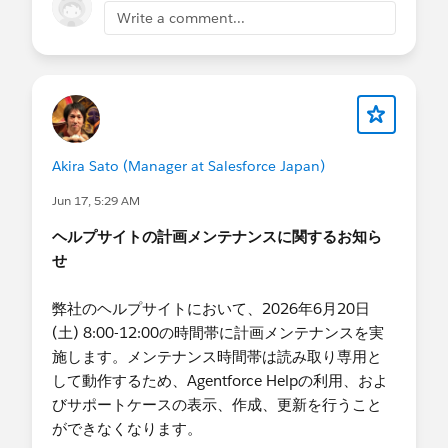
も本メールが届いている場合がございます。本設
Write a comment...
定が完了している場合は追加のご対応は不要です
ので、ご放念くださいますようお願いいたしま
す。
お客様からよくいただくご質問と、今後必要な対
応を記載いたしました。
Akira Sato (Manager at Salesforce Japan)
【今回の通知メールに対して多くのお客様からい
Jun 17, 5:29 AM
ただくご質問】
ヘルプサイトの計画メンテナンスに関するお知ら
■ドメインの検証状況の確認方法は？
せ
1. [設定] の 「クイック検索」 ボックスで 「送
信」を検索し、 [送信] をクリックします。
弊社のヘルプサイトにおいて、2026年6月20日
2.「メールドメインの確認」セクションの「メール
(土) 8:00-12:00の時間帯に計画メンテナンスを実
送信ドメインが確認されているかどうかをチェッ
施します。メンテナンス時間帯は読み取り専用と
クします。」にてドメインが検証済みか確認しま
して動作するため、Agentforce Helpの利用、およ
す。
びサポートケースの表示、作成、更新を行うこと
ができなくなります。
※ドメイン検証済みの場合「ドメインが確認されま