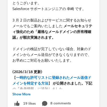
DKIM へメール送信に使用するドメインが登録さ
とうございます。
れており DKIM が「有効化済み」場合は、追加対
Salesforce サポートエンジニアの 幸崎 です。
応は不要です。
3 月 2 日の製品およびサービスに関するお知らせ
2026 年 3 月 26 日更新
メールでもご案内いたしました
メールセキュリテ
これまで DKIM の [ドメイン一致パターン] で
ィ強化のため「厳格なメールドメインの所有権確
<domain>, *.<domain> などを用いてサブドメイン
認」が順次実施されます。
へも DKIM を利用していた場合、このような利用
方法はドメイン検証にならず、
サブドメイン毎に
ドメインの検証が完了していない場合、対象のド
DKIM の設定
（加えて DNS への CNAME レコード
メインからメール送信ができなくなりますので、
の公開）が必要です
お早めにご対応をお願いいたします。
Q5. ユーザーのメールアドレスが「検証済み」なら
(2026/3/18 更新)
対応不要ですか?
【
一時的な許可リストに登録されたメール送信ド
A5:
いいえ、ユーザーレベルの検証とドメインレベ
メインを特定する方法
】
が公開されました。下記
ルの検証は異なります。ユーザーのメールアドレ
の「参考情報」に追加しました。
スが検証済みでも、ドメイン検証（DKIM または
Show More
【
メール送信ドメイン検証の必須化タイムライ
承認済みメールドメイン）が未設定の場合は、今
ン
】 が公開されました。[対応期限] の詳細は、こ
8 comments
19 likes
回の内容に影響するためメールが送信できなくな
のナレッジを参照してください