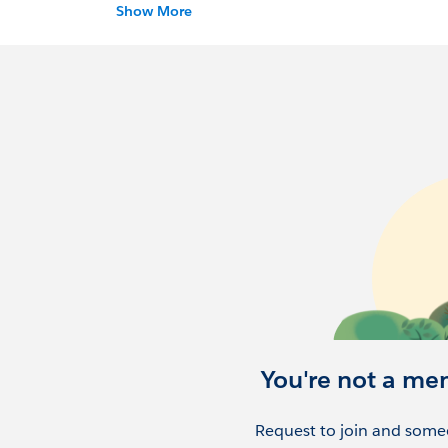
局からのご連絡を取ることができません）
Show More
また当グループは以下会則、情報取り扱い方
き、ご理解の上参加をお願いします。(参加さ
ユーザグループ会則
https://salesforce.qui
運営方針と利用者心得/個人情報の取り扱い方
https://org62.my.salesforce.com/sfc/
Ip_JNJ7OWhuMzsUCdKDICSuw
You're not a me
Request to join and someo