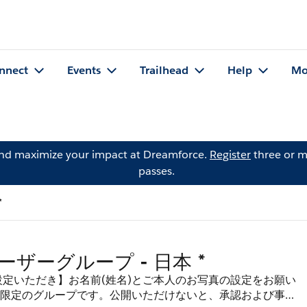
nnect
Events
Trailhead
Help
Mo
and maximize your impact at Dreamforce.
Register
three or m
passes.
*
rceユーザーグループ - 日本 *
定いただき】お名前(姓名)とご本人のお写真の設定をお願い
ザー様限定のグループです。公開いただけないと、承認および事務