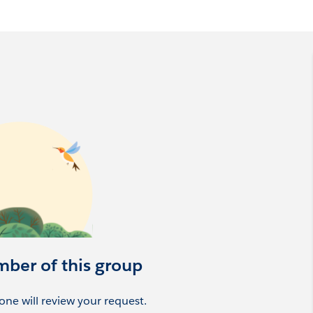
針に基づいて実施しています。申請の際は必ずお読みいただ
れている方は同意したものと見なしますのでご了承ください)
p.com/8NzaA8CpJpxE
針
p/000000000062/a/3y0000011Gem/gCoAJPVc9fqMv7yKD6H
mber of this group
ne will review your request.