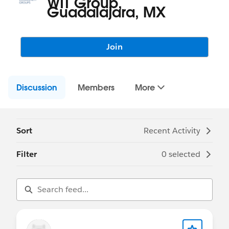
WIT Group,
Guadalajara, MX
Join
Discussion
Members
More
Sort
Recent Activity
Filter
0 selected