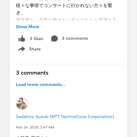
様々な事情でコンサートに行かれない方々を繋
ぎ、
音楽家も、音楽を聴きたい方もどちらも支援する
Show More
ことをミッションとしています。
NPO法人森林浴音楽会のWEB
3 comments
3 likes
https://shinrinyoku.or.jp/
Share
・住所(都道府県のみ)
Show menu
中野区
・導入時期
2017年
3 comments
・ライセンス数
Load more comments...
10ライセンス
・ファンドレックスDRMを使っていますか？
-いいえ
・SFDC社/ NPOサポートセンターが実施する研修
に受講されましたか？
Sadahiro Suzuki (NTT TechnoCross Corporation)
- いいえ (当NPOは全員がフルタイムで仕事を
Nov 14, 2018, 2:47 AM
しているため