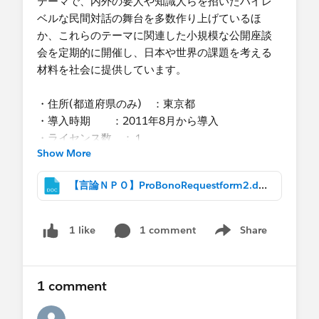
補足説明：デジタルエクスペリエンスのリードへ
テーマで、内外の要人や知識人らを招いたハイレ
どうぞよろしくお願いします。
の直接フォームは設問数に限界があるため、アン
ベルな民間対話の舞台を多数作り上げているほ
ケート機能を使用することになった。
か、これらのテーマに関連した小規模な公開座談
会を定期的に開催し、日本や世界の課題を考える
2）通知などメール配信はプロセスビルダーで設
材料を社会に提供しています。
定 ・アンケート受信時にユーザーに通知。
・アンケートデータをリードにインポートするタ
・住所(都道府県のみ) ：東京都
イミングで登録者へメール通知。同時にキャンペ
・導入時期 ：2011年8月から導入
ーンへ登録。キャンペーンで進捗を管理。
・ライセンス数 ：１
Show More
・ファンドレックスDRMを使っていますか？(※フ
3）リードから会員として登録
ァンドレックスDRMはNonprfit Starter Packで
【言論ＮＰＯ】ProBonoRequestform2.docx
・提出書類、会費入金などが整ったら、取引開始
す。)
で会員として個人（取引先責任者）として登録。
- いいえ
@1546376575
さん、長きにわたり、忍耐強くご
・SFDC社/ NPOサポートセンターが実施する研修
1 comment
Share
1 like
Show menu
指導いただきありがとうございました。
に受講されましたか？
-いいえ
以上ご報告まで。
・現在Salesforceを活用している内容を大きく３つ
1 comment
挙げてください
1. 活動参加者やメールアドレス登録者約１万