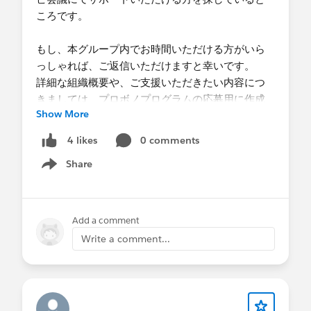
ころです。
もし、本グループ内でお時間いただける方がいら
っしゃれば、ご返信いただけますと幸いです。
詳細な組織概要や、ご支援いただきたい内容につ
きましては、プロボノプログラムの応募用に作成
Show More
した資料を添付いたしますので、ご参照頂けます
と幸いです。
0 comments
4 likes
何卒宜しくお願い申し上げます。
Share
Show menu
Add a comment
Write a comment...