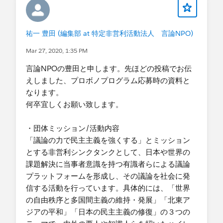
デジタルエクスペリエンスのフォームでの配置
・支援の時間帯(複数回答可)
について確認
-平日就業時間中
プロセスビルダーでのメール配信設定
祐一 豊田 (編集部 at 特定非営利活動法人 言論NPO)
-平日夜間
カスタムオブジェクトからの取引先責任者への
データ受け渡し など」
Mar 27, 2020, 1:35 PM
・支援形態
こちらは、Googleドキュメントのやり取りでうま
言論NPOの豊田と申します。先ほどの投稿でお伝
-どちらでも可
くいかないところなどを指導いただきました。 最
えしました、プロボノプログラム応募時の資料と
終的にリリースできましたので、ご報告です。
なります。
・支援時期
今回、ガールスカウト日本連盟に直接登録できる
何卒宜しくお願い致します。
-1～2ヶ月以内
会員が新規受付開始となりまして、そのための仕
5月末にリリースしたいと考えています。ご相談
組みをSFなどを組み合わせて構築しました。
・団体ミッション/活動内容
によっては、VisualForceにしないという選択肢も
「議論の力で民主主義を強くする」とミッション
あるので、まずは、Salesforceでどのようなことが
ガールスカウト日本連盟 特別個人会員とは
とする非営利シンクタンクとして、日本や世界の
可能なのかを教えていただきたいです。
https://www.girlscout.or.jp/join/flow/
課題解決に当事者意識を持つ有識者らによる議論
プラットフォームを形成し、その議論を社会に発
★追加情報
1）受付部分 ・デジタルエクスペリエンスでフォー
信する活動を行っています。具体的には、「世界
当方、WebデザイナーなのでHTMLのコーディング
ムの入り口を作り、フォーム自体はアンケート機
の自由秩序と多国間主義の維持・発展」「北東ア
は自前で対応可能です。
能を使用。
ジアの平和」「日本の民主主義の修復」の３つの