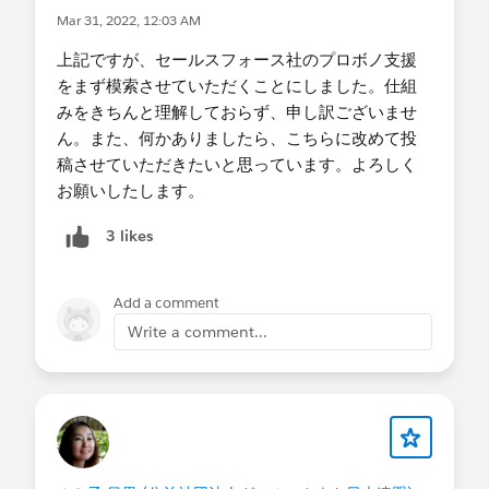
きたい。 ・支援の時間帯(複数回答可) -平日就業
Mar 31, 2022, 12:03 AM
時間中 -平日夜間 -休日 （時間は支援いただく
上記ですが、セールスフォース社のプロボノ支援
方に合わせます。） ・支援形態 -どちらでも可
をまず模索させていただくことにしました。仕組
・支援時期 -3ヶ月以内 -半年以内 （支援いた
みをきちんと理解しておらず、申し訳ございませ
だく方に合わせます。）
ん。また、何かありましたら、こちらに改めて投
稿させていただきたいと思っています。よろしく
お願いしたします。
3 likes
Add a comment
Write a comment...