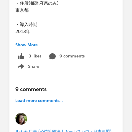
・住所(都道府県のみ)
東京都
・導入時期
2013年
Show More
・ライセンス数
10ライセンス
9 comments
3 likes
Share
・ファンドレックスDRMを使っていますか？(※フ
Show menu
ァンドレックスDRMはNonprfit Starter Packで
す。)
-はい
9 comments
Load more comments...
・SFDC社/ NPOサポートセンターが実施する研修
に受講されましたか？
-はい
・はいの場合、どの研修を受講されましたか？
ルミ子 目黒 (公益社団法人ガールスカウト日本連盟)