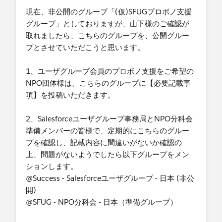
寄付の管理はしておりませんが
現在、非公開のグループ「(仮)SFUGプロボノ支援
これから増えてくると思っております。
グループ」としておりますが、山下様のご確認が
その為、権限設定をおこない金額が見られる人と
取れましたら、こちらのグループを、公開グルー
見られない人の設定をおこなえたらと思っており
プとさせていただこうと思います。
ます。
設定の仕方や組み方
1、ユーザグループ会員のプロボノ支援をご希望の
活用方法自体がわからない状況です。
NPO団体様は、こちらのグループに【必要記載事
ご相談させて頂きたいです。
項】を投稿いただきます。
・支援の時間帯(複数回答可)
2、Salesforceユーザグループ事務局とNPO分科会
-休日 （土日祝日なら可能）
準備メンバーの皆様で、定期的にこちらのグルー
プを確認し、記載内容に間違いがないか確認の
・支援形態
上、問題がないようでしたら以下グループをメン
-対面形式
ションします。
・支援時期
@Success - Salesforceユーザグループ - 日本 (非公
-1～2ヶ月以内
開)
（可能なら年内を希望しますがお忙しければ来年
@SFUG - NPO分科会 - 日本（準備グループ）
でもお時間合わせます。）