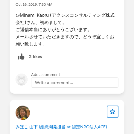
いる会員名簿を加工してプリントアウトしたいで
Oct 16, 2019, 7:30 AM
す。
プロボノ支援では「レポート」からエクセルに
@Minami Kaoru (アクシスコンサルティング株式
エクスポートしてくださいと言われましたが、取
会社)さん、初めまして。
引先責任者で加工した会員名簿と同じものが作成
ご返信本当にありがとうございます。
できないでいます。
メールさせていただきますので、どうぞ宜しくお
・支援の時間帯(複数回答可)
願い致します。
-平日就業時間中
2 likes
-平日夜間
・支援形態
-リモート形式
Add a comment
・支援時期
Write a comment...
-1～2ヶ月以内
みほこ 山下 (組織開発担当 at 認定NPO法人ACE)