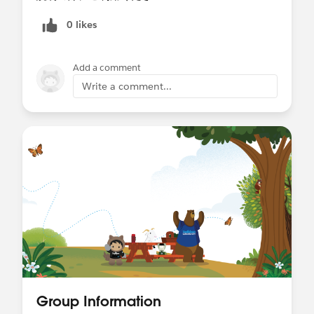
（時間が合えば参加するが、仕事が入れば不参
加）
0 likes
※参加者のほぼ全員がSFDCは詳しくないです
Add a comment
興味はありますが、よくわからないから
NPOのお仕事の優先順位から外れている感じで
Write a comment...
す。
※可能でしたらプロボノ相談会で
ご相談させて頂いた
鈴木 貞弘様に御願い出来れば幸いです。
（難しそうでしたら、他の詳しい方に
色々質問したいです。！）
上記記載事項で
不明点、確認点等ございましたら
ご連絡願います。
Group Information
先ずは支援可能か否か