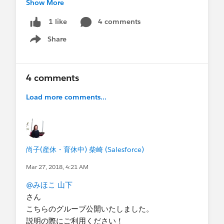
Show More
3、支援希望者と対応者がマッチングしましたら、
※備考
そこからは各自メッセージなどで詳細を決めてい
もしご相談やご支援が可能な場合、
4 comments
1 like
ただく流れを考えております。
当NPOからの参加者
Share
(ユーザグループ会員の方＝「Success - Salesforce
Show menu
代表理事 広瀬留美
ユーザグループ - 日本」メンバーの方)
システム担当 渡辺達文（職業 ITコンサルタン
ト SFDCは詳しくないです。）
公開のグループのため、ユーザグループ会員以外
4 comments
システム担当 鈴木拓 （会社経営者、朝カフェ
のNPO団体様からご支援希望や、対応希望のコメ
の会主催者、SE）
Load more comments...
ントをいただく可能性がございますが、その際は
WEB担当 石橋優希（WEBデザイナー）
事務局より、まずユーザグループ会員になってい
NPO法人森林浴音楽会理事 渡辺たけし（中野区
ただくようご案内を差し上げる次第でございま
議会議員 ）
す。
その他、2，3名（当NPO支援者や理事等）
尚子(産休・育休中) 柴崎 (Salesforce)
いかがでしょうか。ご確認いただけますと幸いで
NPO監事 馬淵宏真（公認会計士）
Mar 27, 2018, 4:21 AM
す。
相談し提案を聞いて
@みほこ 山下
例えば便利なオプション機能を追加する場合
さん
料金は幾らなのか？
こちらのグループ公開いたしました。
費用面が気になる。
説明の際にご利用ください！