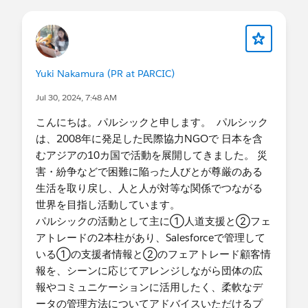
・ファンドレックスDRMを使っています
か？(※ファンドレックスDRMはNonprfit
Starter Packです。)
-はい or いいえ
・SFDC社/ NPOサポートセンターが実施す
Yuki Nakamura (PR at PARCIC)
る研修に受講されましたか？
-はい or いいえ
Jul 30, 2024, 7:48 AM
・はいの場合、どの研修を受講されました
こんにちは。パルシックと申します。 パルシック
か？
・現在Salesforceを活用している内容を大き
は、2008年に発足した民際協力NGOで 日本を含
く３つ挙げてください
むアジアの10カ国で活動を展開してきました。 災
・今までプロボノ支援を受けたことがありま
害・紛争などで困難に陥った人びとが尊厳のある
すか？
生活を取り戻し、人と人が対等な関係でつながる
-はい or いいえ
世界を目指し活動しています。
・具体的な支援内容
パルシックの活動として主に①人道支援と②フェ
・支援の時間帯(複数回答可)
アトレードの2本柱があり、Salesforceで管理して
-平日就業時間中
いる①の支援者情報と②のフェアトレード顧客情
-平日夜間
報を、シーンに応じてアレンジしながら団体の広
-休日
報やコミュニケーションに活用したく、柔軟なデ
・支援形態
ータの管理方法についてアドバイスいただけるプ
-対面形式