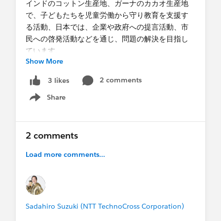
インドのコットン生産地、ガーナのカカオ生産地
で、子どもたちを児童労働から守り教育を支援す
る活動、日本では、企業や政府への提言活動、市
民への啓発活動などを通じ、問題の解決を目指し
ています。
Show More
・住所(都道府県のみ)
2 comments
3 likes
東京都
Share
・導入時期
Show menu
2008年
・ライセンス数
20
2 comments
・ファンドレックスDRMを使っていますか？
Load more comments...
-いいえ
・SFDC社/ NPOサポートセンターが実施する研修
に受講されましたか？
-はい
・はいの場合、どの研修を受講されましたか？
Sadahiro Suzuki (NTT TechnoCross Corporation)
SFDC社のシステム管理者向け研修