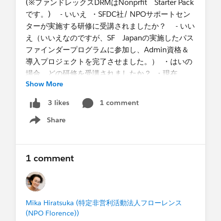
(※ファンドレックスDRMはNonprfit Starter Pack
です。) - いいえ ・SFDC社/ NPOサポートセン
ターが実施する研修に受講されましたか？ - いい
え（いいえなのですが、SF Japanの実施したパス
ファインダープログラムに参加し、Admin資格＆
導入プロジェクトを完了させました。） ・はいの
場合、どの研修を受講されましたか？ ・現在
Show More
Salesforceを活用している内容を大きく３つ挙げて
ください 現在構築中です。 ・今までプロボノ支援
1 comment
3 likes
を受けたことがありますか？ -いいえ ・具体的
Share
な支援内容 利用者情報を取引先に登録、支援の申
Show menu
請内容をケース、スタッフアサインを作業指示を
使って運用することを考えています。（支援の申
請内容によっては、複数のスタッフアサインが必
1 comment
要であるため。） 取引先（利用者情報）に担当出
来るスタッフを予め登録しておき、スタッフの申
請してきた勤務可能情報を参照しながら、アサイ
Mika Hiratsuka (特定非営利活動法人フローレンス
ンすることを考えているのですが、設定で少し躓
(NPO Florence))
いてしまっており、ヘルプをお願いさせていただ