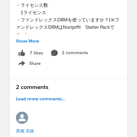
・ライセンス数
1ライセンス
・ファンドレックスDRMを使っていますか？(※フ
ァンドレックスDRMはNonprfit Starter Packで
す。)
Show More
- いいえ
・SFDC社/ NPOサポートセンターが実施する研修
2 comments
7 likes
に受講されましたか？
Share
-いいえ
Show menu
・現在Salesforceを活用している内容を大きく３つ
挙げてください
会員名簿管理
2 comments
・今までプロボノ支援を受けたことがあります
Load more comments...
か？
-はい
・具体的な支援内容
会員名簿の利用方法。
具体的には、現在「取引先責任者」で管理して
美穂 宗政