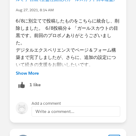
NPOサポートセンターが実施するハンズオンの2回
Aug 27, 2021, 8:14 AM
コースの基礎講座（5年ぐらい前で正式名称を失
念）
6/8に別立てで投稿したものをこちらに統合し、削
除しました。 6/8投稿分↓ 「ガールスカウトの目
・現在Salesforceを活用している内容を大きく３つ
黒です。前回のプロボノありがとうございまし
挙げてください
た。
会員管理
デジタルエクスペリエンスでページ＆フォーム構
メールマガジン配信
築まで完了しましたが、さらに、追加の設定につ
資料請求管理
いて続きの支援をお願いしたいです。
当初、5月末リリースでしたが、6月中旬までにリ
Show More
・今までプロボノ支援を受けたことがあります
リースに変更になっていますが、時間がないとこ
1 like
か？
ろ申し訳ないですが、よろしくお願いします。
-はい
前回のプロボノ
Add a comment
・具体的な支援内容
https://trailblazers.salesforce.com/0D54S00000A
Write a comment...
VisualForceを使用したフォーム構築
NKoM
制作イメージ
https://deferloader.blog.uhuru.co.jp/392/
続きの支援希望