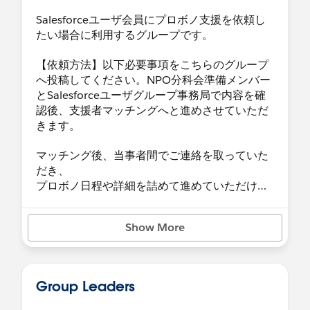
お返事お待ちしております。
Salesforceユーザ会員にプロボノ支援を依頼し
よろしくお願いいたします。
たい場合に利用するグループです。
------------------------------
NPO法人森林浴音楽会
【依頼方法】以下必要事項をこちらのグループ
代表理事 広瀬留美
へ投稿してください。NPO分科会準備メンバー
Mail :
ongaku0414@gmail.com
とSalesforceユーザグループ事務局で内容を確
：
info@shinrinyoku.or.jp
認後、支援者マッチングへと進めさせていただ
WEB
https://shinrinyoku.or.jp/
きます。
-------------------------------
マッチング後、当事者間でご連絡を取っていた
だき、
プロボノ日程や詳細を詰めて進めていただけれ
ばと存じます。
Show More
【必要記載事項】
・団体ミッション/活動内容
・住所(都道府県のみ)
・導入時期
Group Leaders
・ライセンス数
・ファンドレックスDRMを使っていますか？(※