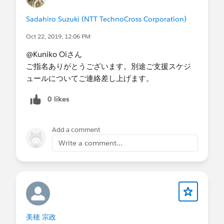
-休日
・支援形態
Sadahiro Suzuki (NTT TechnoCross Corporation)
-リモート形式
Oct 22, 2019, 12:06 PM
・支援時期
-1～2ヶ月以内（できればDreamforce前に）
@Kuniko Oiさん
標準機能で使えることを考えているので、リクエ
ご指名ありがとうございます。別途ご支援スケジ
スト可能でしたら
@1546376575
さんにお願いで
ュールについてご連絡差し上げます。
きれば嬉しいです。
0 likes
よろしくお願いします。
Add a comment
Write a comment...
美穂 宗政