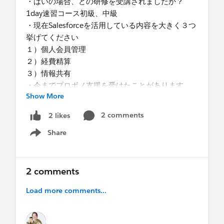
・はいの場合、どの研修を受講されましたか？
1day速習コース初級、中級
・現在Salesforceを活用している内容を大きく３つ
挙げてください
１）個人会員管理
２）経費精算
３）情報共有
・今までプロボノ支援を受けたことがあります
Show More
か？
-いいえ
2 comments
2 likes
・具体的な支援内容：個人会員の管理方法につい
Share
て
Show menu
？個人取引先を有効化する
？取引先のない取引先責任者として管理
？架空の取引先に取引先責任者を紐づける
2 comments
？NPSP
Load more comments...
・支援の時間帯(複数回答可)
-平日就業時間中
-平日夜間