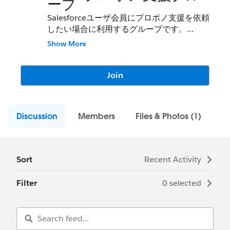
ープ
Salesforceユーザ会員にプロボノ支援を依頼
したい場合に利用するグループです。
Show More
【依頼方法】以下必要事項をこちらのグルー
プへ投稿してください。NPO分科会準備メン
バーとSalesforceユーザグループ事務局で内
Join
容を確認後、支援者マッチングへと進めさせ
ていただきます。
Discussion
Members
Files & Photos (1)
マッチング後、当事者間でご連絡を取ってい
ただき、
プロボノ日程や詳細を詰めて進めていただけ
ればと存じます。
Sort
Recent Activity
【必要記載事項】
Filter
0 selected
・団体ミッション/活動内容
・住所(都道府県のみ)
・導入時期
・ライセンス数