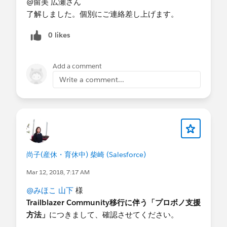
土日祝日しか動けないのと他の先約
@留美 広瀬さん
等あり受けておりません）
了解しました。個別にご連絡差し上げます。
・現在Salesforceを活用している内容を大きく３つ
0 likes
挙げてください
インストールしただけで未活用
・今までプロボノ支援を受けたことがあります
Add a comment
か？
Write a comment...
- いいえ
・具体的な支援内容
（現状）
昨年インストールをしたものの
画面構築の仕方がわからず
未活用で放置したまま時が経ち
尚子(産休・育休中) 柴崎 (Salesforce)
現在に至っております。
↓
Mar 12, 2018, 7:17 AM
（具体的な支援内容）
@みほこ 山下
様
Salesforceで施設管理と寄付管理等今後していきた
Trailblazer Community移行に伴う「プロボノ支援
いと思います。
方法」
につきまして、確認させてください。
寄付はまだどこからも頂いておりませんので