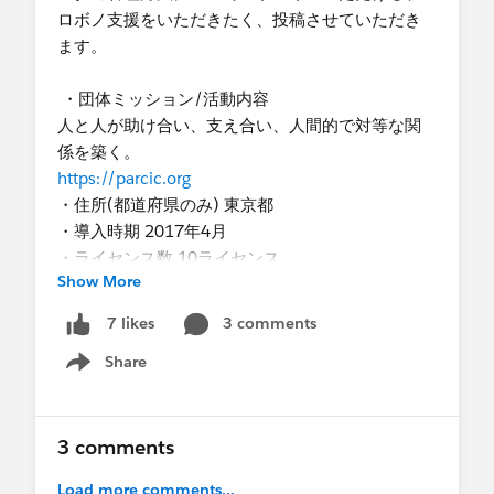
-リモート形式
ロボノ支援をいただきたく、投稿させていただき
-どちらでも可
ます。
・支援時期
-1～2ヶ月以内
・団体ミッション/活動内容
-3ヶ月以内
人と人が助け合い、支え合い、人間的で対等な関
-半年以内
係を築く。
https://parcic.org
・住所(都道府県のみ) 東京都
※NPO分科会準備メンバーとSalesforceユー
・導入時期 2017年4月
ザグループ事務局確認後、募集先投稿グルー
・ライセンス数 10ライセンス
プ
Show More
@Success - Salesforceユーザグループ - 日本
・ファンドレックスDRMを使っていますか？
(非公開)
-いいえ
3 comments
7 likes
@SFUG - NPO分科会 - 日本（準備グルー
・SFDC社/ NPOサポートセンターが実施する研修
プ）
Share
に受講されましたか？
Show menu
-はい
・はいの場合、どの研修を受講されましたか？
- 初級編、中級編
3 comments
・現在Salesforceを活用している内容を大きく３つ
Load more comments...