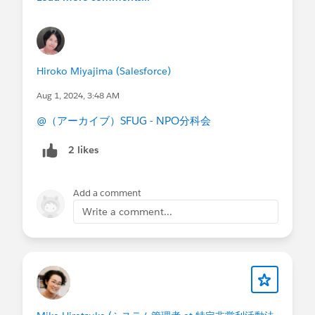
挙げてください
- 支援者の名簿管理、寄付管理、キャンペーン管
理
・今までプロボノ支援を受けたことがあります
か？
Hiroko Miyajima (Salesforce)
-はい
Aug 1, 2024, 3:48 AM
・具体的な支援内容
- 導入時の設定やデータ移行など運用ができるまで
@（アーカイブ）SFUG - NPO分科会
伴走いただきました
2 likes
・支援の時間帯(複数回答可)
-平日就業時間中
-平日夜間
Add a comment
・支援形態
Write a comment...
-対面形式
-リモート形式
-どちらでも可
・支援時期
-1～2ヶ月以内