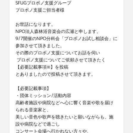
SFUGプロボノ支援グループ
・支援形態
プロボノ支援ご担当者様
-どちらでも可
・支援時期
お世話になります。
-1～2ヶ月以内 ※できれば今月中にお願いでき
NPO法人森林浴音楽会の広瀬と申します。
るとありがたいです。
9/7開催のNPO分科会「プロボノお試し相談会」に
参加させて頂きました。
その際のプロボノ支援についてお話を伺い
プロボノ支援についてご依頼させて頂きたく
【必要記載事項※】を投稿
とありましたので投稿させて頂きます。
【必要記載事項】
・団体ミッション/活動内容
高齢者施設や病院などへ心に響く音楽や歌を届け
られる音楽家と、
美しい音色や歌声を聴きたいと願いながらも、施
設や病院などで過ごし
コンサート会場へ行かれない方々や、