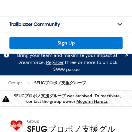
Trailblazer Community
Sign Up
Bring your team and maximize your impact at
Dreamforce.
Register
three or more to unlock
$999 passes.
Groups
SFUGプロボノ支援グループ
SFUGプロボノ支援グループ was archived. To reactivate,
Warning
contact the group owner
Megumi Haruta.
Group
SFUGプロボノ支援グル