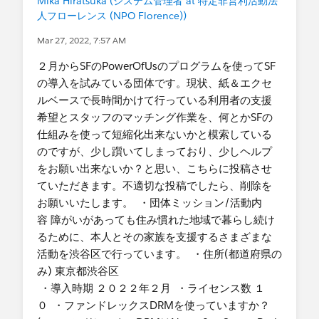
Mika Hiratsuka (システム管理者 at 特定非営利活動法
@* Success - Salesforceユーザーグループ - 日本 *
人フローレンス (NPO Florence))
Mar 27, 2022, 7:57 AM
２月からSFのPowerOfUsのプログラムを使ってSF
の導入を試みている団体です。現状、紙＆エクセ
ルベースで長時間かけて行っている利用者の支援
希望とスタッフのマッチング作業を、何とかSFの
仕組みを使って短縮化出来ないかと模索している
のですが、少し躓いてしまっており、少しヘルプ
をお願い出来ないか？と思い、こちらに投稿させ
ていただきます。不適切な投稿でしたら、削除を
お願いいたします。 ・団体ミッション/活動内
容 障がいがあっても住み慣れた地域で暮らし続け
るために、本人とその家族を支援するさまざまな
活動を渋谷区で行っています。 ・住所(都道府県の
み) 東京都渋谷区
・導入時期 ２０２２年２月 ・ライセンス数 １
０ ・ファンドレックスDRMを使っていますか？