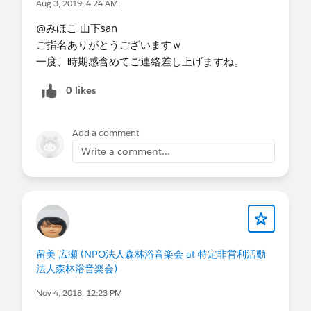
Aug 3, 2019, 4:24 AM
・現在Salesforceを活用している内容を大きく３つ
挙げてください
@みほこ 山下san
支援者（個人・法人）、連携組織とのコミュニケ
ご指名ありがとうございますｗ
ーション
一度、時期感含めてご連絡差し上げますね。
支援・連携状況の把握
0 likes
・今までプロボノ支援を受けたことがあります
か？
-はい
Add a comment
・具体的な支援内容
Write a comment...
業務上の課題解決のため、あるアプリケーション
の導入にむけて、すでに動き出しているが、それ
によって今後のSalesforce活用（LEX対応など）に
影響があることが予想されるため、現時点でどの
ような対応をとるのがベターか、相談に乗ってい
ただきたい。
留美 広瀬 (NPO法人森林浴音楽会 at 特定非営利活動
・支援の時間帯(複数回答可)
法人森林浴音楽会)
-平日就業時間中
Nov 4, 2018, 12:23 PM
-平日夜間
-休日