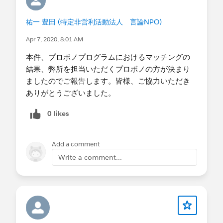
人に対する活動情報やイベント情報のメール配信
2. イベントの申込み状況の管理（当日の受付
祐一 豊田 (特定非営利活動法人 言論NPO)
簿作成や、出欠連絡がない人へのリマインドメー
Apr 7, 2020, 8:01 AM
ル配信に活用）
3. 寄付や有料イベント参加等の入金情報の管
本件、プロボノプログラムにおけるマッチングの
理
結果、弊所を担当いただくプロボノの方が決まり
・今までプロボノ支援を受けたことがあります
ましたのでご報告します。皆様、ご協力いただき
か？
ありがとうございました。
- いいえ
・支援の時間帯(複数回答可)
0 likes
-休日
・支援形態
Add a comment
-どちらでも可
Write a comment...
・支援時期
-4月11日（土）以降の土日