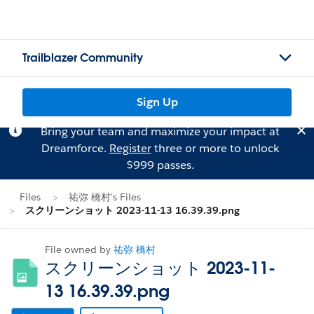
Trailblazer Community
Sign Up
Bring your team and maximize your impact at
Dreamforce.
Register
three or more to unlock
$999 passes.
Files
祐弥 橋村's Files
スクリーンショット 2023-11-13 16.39.39.png
File owned by
祐弥 橋村
スクリーンショット 2023-11-
13 16.39.39.png