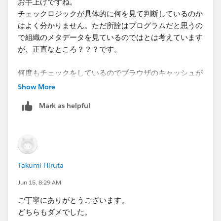
お手上げですね。
チェックロジックが具体的に何を見て判断しているのか
はよく分かりません。ただ所詮はプログラムだと思うの
で組織のメタデータを見ているのではとは考えています
が、正直なところ？？？です。
何度もチェックをしているのでブラウザのキャッシュが
影響しているかもしれません。
Show More
違うブラウザか、シークレットモードで試してもエラー
Mark as helpful
が解消しない場合は、トレイルヘッドのサポートチーム
の支援を受けるのがいいと思います。
Takumi Hiruta
Jun 15, 8:29 AM
ご丁寧にありがとうございます。
どちらもダメでした。