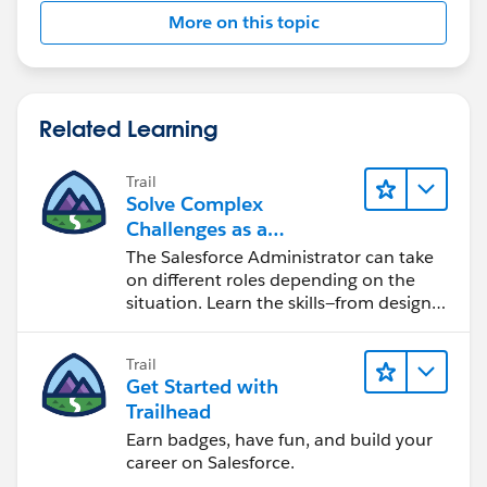
More on this topic
Related Learning
Trail
Solve Complex
Challenges as a
Salesforce Admin
The Salesforce Administrator can take
on different roles depending on the
situation. Learn the skills—from design
to software development—that will help
you achieve your goals.
Trail
Get Started with
Trailhead
Earn badges, have fun, and build your
career on Salesforce.