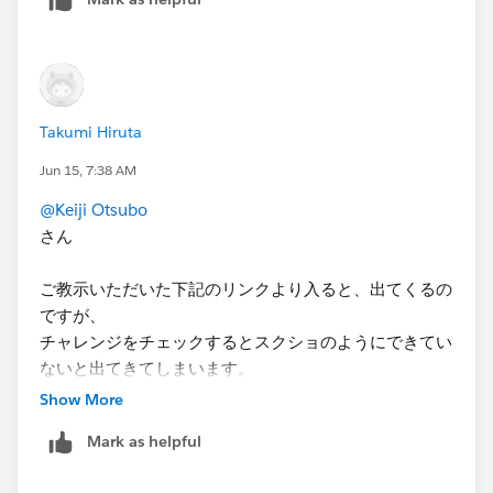
Takumi Hiruta
Jun 15, 7:38 AM
@Keiji Otsubo
さん
ご教示いただいた下記のリンクより入ると、出てくるの
ですが、
チャレンジをチェックするとスクショのようにできてい
ないと出てきてしまいます。
Coral Cloud Resorts Developer Edition 組織
Show More
Mark as helpful
新しく作った環境を起動してやると、Einstein 設定が出