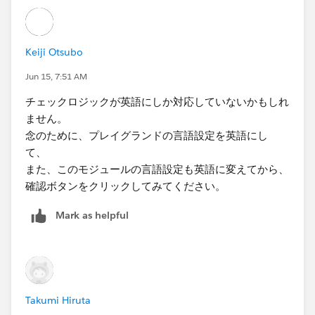
てこず
うまく完了ができません。
Keiji Otsubo
原因がわからずの状況です。。
Jun 15, 7:51 AM
チェックロジックが英語にしか対応していないかもしれ
ません。
念のために、プレイグランドの言語設定を英語にし
て、
また、このモジュールの言語設定も英語に変えてから、
確認ボタンをクリックしてみてください。
Mark as helpful
Takumi Hiruta