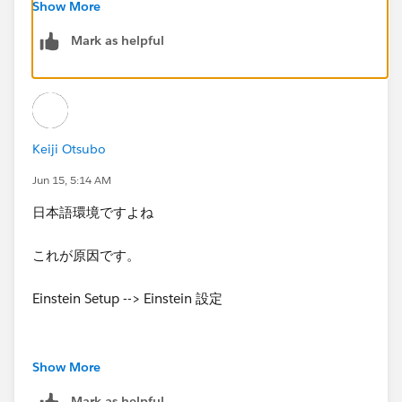
Show More
Mark as helpful
Keiji Otsubo
Jun 15, 5:14 AM
日本語環境ですよね
これが原因です。
Einstein Setup --> Einstein 設定
Show More
Mark as helpful