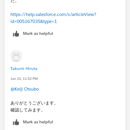
た。
https://help.salesforce.com/s/articleView?
id=005167035&type=1
Mark as helpful
Takumi Hiruta
Jun 15, 11:52 PM
@Keiji Otsubo
ありがとうございます。
確認してみます。
Mark as helpful