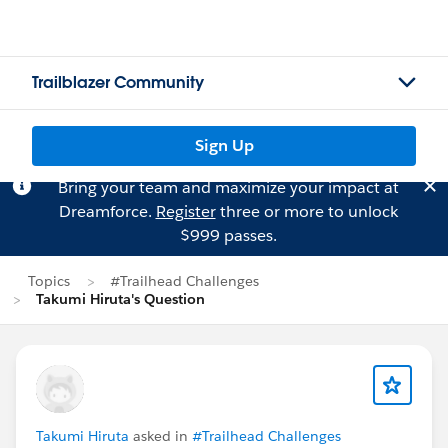
Trailblazer Community
Sign Up
Bring your team and maximize your impact at
Dreamforce.
Register
three or more to unlock
$999 passes.
Topics
#Trailhead Challenges
Takumi Hiruta's Question
Takumi Hiruta
asked in
#Trailhead Challenges