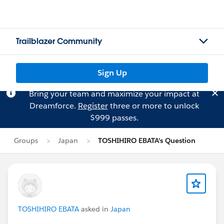
Trailblazer Community
Sign Up
Bring your team and maximize your impact at
Dreamforce.
Register
three or more to unlock
$999 passes.
Groups
Japan
TOSHIHIRO EBATA's Question
TOSHIHIRO EBATA
asked in
Japan