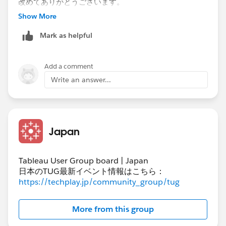
​改めてありがとうございます。
Show More
Mark as helpful
Add a comment
Write an answer...
Japan
Tableau User Group board | Japan
日本のTUG最新イベント情報はこちら：
https://techplay.jp/community_group/tug
More from this group