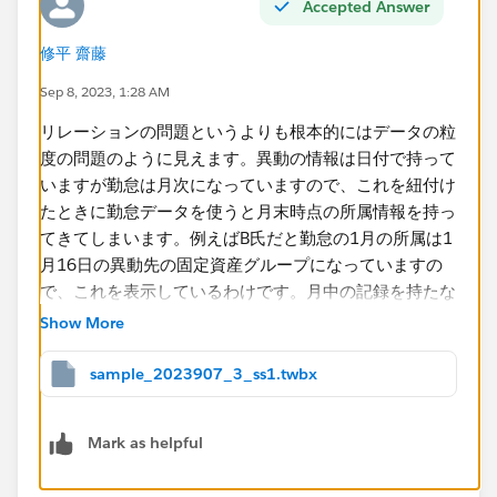
Accepted Answer
​しかしながら
修平 齋藤
​2023/1/6を選択すると本来はA,B,Cは人事部 企画Gに
Sep 8, 2023, 1:28 AM
在籍ですが
2023/1/16以降の在籍となってしまします。
リレーションの問題というよりも根本的にはデータの粒
色々フィルター等で対応を試しましたがうまくいかずご
度の問題のように見えます。異動の情報は日付で持って
教示をお願いする次第です。
いますが勤怠は月次になっていますので、これを紐付け
作成したVIZとデータを添付します。
たときに勤怠データを使うと月末時点の所属情報を持っ
てきてしまいます。例えばB氏だと勤怠の1月の所属は1
何卒よろしくお願い申し上げます。​
月16日の異動先の固定資産グループになっていますの
で、これを表示しているわけです。月中の記録を持たな
いデータを使ってその途中のデータを表示させたいと思
Show More
っても、それは無理な話ということになります。
sample_2023907_3_ss1.twbx
Mark as helpful