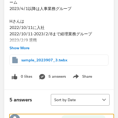
ーム
2023/4/1以降は​人事業務グループ
Hさんは
2022/10/11に入社
​2022/10/11-2023/2/8まで経理業務グループ
2023/​2/9 退職
となります。
Show More
この情報と​月次の勤怠情報を連携させ部門の在籍情報を
sample_2023907_3.twbx
把握します。
0 likes
5 answers
Share
ご教示頂きたい点は
Show menu
2022/12/30時点ではA,B,Cが人事部 企画Gに在籍して
います。
Sort
この部署の在籍は2023/1/15までです。
5 answers
Sort by Date