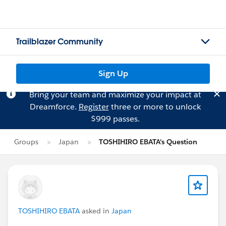
Trailblazer Community
Sign Up
Bring your team and maximize your impact at
Dreamforce.
Register
three or more to unlock
$999 passes.
Groups
Japan
TOSHIHIRO EBATA's Question
TOSHIHIRO EBATA
asked in
Japan