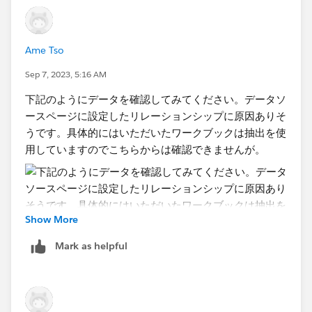
Ame Tso
Sep 7, 2023, 5:16 AM
対処法としては、月中に異動が発生した場合であって且
下記のようにデータを確認してみてください。データソ
つパラメータの指定日が異動日より前であれば前月の勤
ースページに設定したリレーションシップに​原因ありそ
怠データを使うというロジックを組み込むことが考えら
うです。具体的にはいただいたワークブックは抽出を使
れます。
用していますのでこちらからは確認できませんが。
ただこのシートに限れば、こういう計算をするよりも在
籍と組織階層のマスタデータをきちんと整備したほうが
Show More
早いとは思いますが。
Mark as helpful