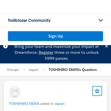
Trailblazer Community
Sign Up
Bring your team and maximize your impact at
Dreamforce.
Register
three or more to unlock
$999 passes.
Groups
Japan
TOSHIHIRO EBATA's Question
TOSHIHIRO EBATA
asked in
Japan