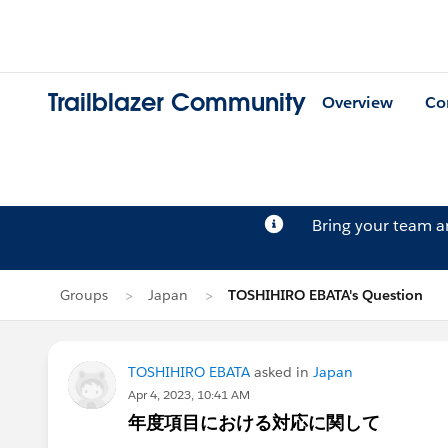
Trailblazer Community
Overview
Co
Bring your team 
Groups
Japan
TOSHIHIRO EBATA's Question
TOSHIHIRO EBATA
asked in
Japan
Apr 4, 2023, 10:41 AM
年度項目における対応に関して