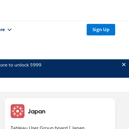
re
Sign Up
ore to unlock $999
Japan
Tableau User Group board | Japan