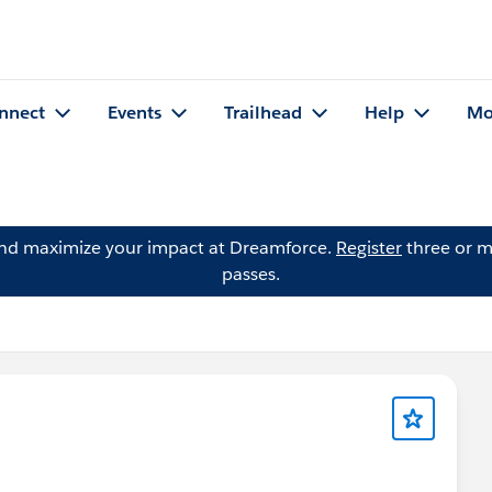
nnect
Events
Trailhead
Help
Mo
and maximize your impact at Dreamforce.
Register
three or m
passes.