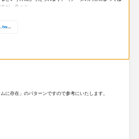
年度ごとの実績と計画のヘッダ_ss1.twbx
ド上の別カラムに存在する場合は、ヘッダとグラフでシート
せるという方法が考えられます。（データの内容によっては
ですが、色々と条件が付きます。）
ラムに存在」のパターンですので参考にいたします。