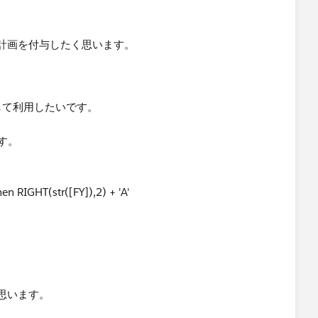
。
計画を付与したく思います。
として利用したいです。
す。
hen RIGHT(str([FY]),2) + 'A'
思います。