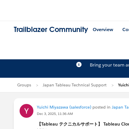
Trailblazer Community
Overview
Co
Bring your team 
Groups
Japan Tableau Technical Support
Yuich
Yuichi Miyazawa (salesforce)
posted in
Japan Ta
Dec 3, 2025, 11:36 AM
【Tableau テクニカルサポート】 Tableau Cl