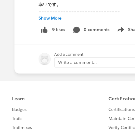
幸いです。
==============================​
Show More
現在Tableauテクニカルサポートでは「
Japan T
作成し、Tableau製品に関するナレッジやT
0 comments
Sha
9 likes
Show me
おります。
今後は、こちらのコミュニティグループを中心
まだご参加いただいていない方は、ぜひ「Japan Tab
Add a comment
い。
Write a comment...