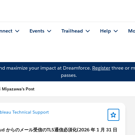
nnect
Events
Trailhead
Help
Mo
and maximize your impact at Dreamforce.
Register
three or m
passes.
i Miyazawa's Post
bleau Technical Support
oud からのメール受信のTLS通信必須化(2026 年 1 月 31 日