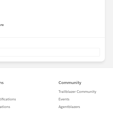
ableau Technical Support
」コミュニティグループを新たに
ipsなどのお役立ち情報やサポートに関する情報などを発信して
re
nu
に皆様のお役立ちできる情報を展開してまいりますので。
leau Technical Support」グループへご参加くださ