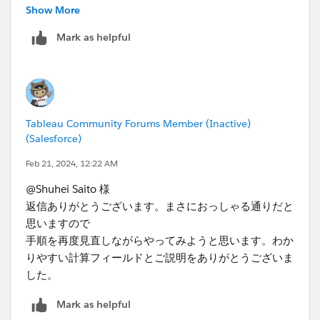
し、前年度を2022/4/1～2023/2/13としたかったので
Show More
すが、前年度が～2023/3/31で合計されてしまいまし
Mark as helpful
た。もう少し調べてみようと思います。
今回は上記の方法を用いましたが、もし、他に方法があ
ればご教示いただけますと幸いです。
Tableau Community Forums Member (Inactive)
(Salesforce)
Feb 21, 2024, 12:22 AM
@Shuhei Saito 様
返信ありがとうございます。まさにおっしゃる通りだと
思いますので
手順を再度見直しながらやってみようと思います。わか
りやすい計算フィールドとご説明をありがとうございま
した。
Mark as helpful