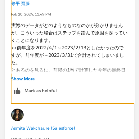
THEN[売上] END)}
修平 齋藤
④ 前年度比較の計算フィールド「YoY」を作成
Feb 20, 2024, 11:49 PM
[前年度売上]/[前年度売上]
実際のデータがどのようなものなのかが分かりません
表計算の基本がわかっておらずで恐れ入りますが、よろ
が、こういった場合はステップを踏んで原因を探ってい
しくお願いいたします。
くことになります。
>>前年度を2022/4/1～2023/2/13としたかったので
すが、前年度が～2023/3/31で合計されてしまいまし
た。
とあるのを見るに、前掲の1番で計算した今年の最終日
が"2024年2月13日"ではない可能性が疑われます。計算
Show More
した今年の最終日とその1年前の日付が想定したとおり
Mark as helpful
になっているかをまずは確認してみてください。
Asmita Wakchaure (Salesforce)
Feb 20, 2024, 6:34 AM