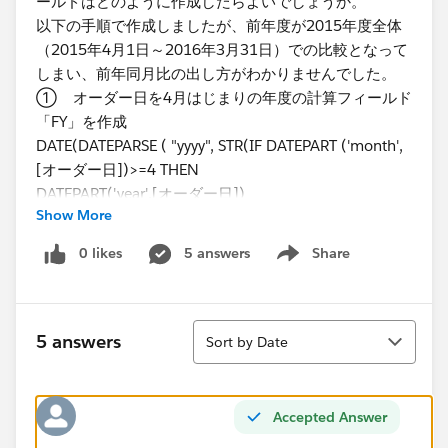
ールドはどのように作成したらよいでしょうか。
以下の手順で作成しましたが、前年度が2015年度全体
（2015年4月1日～2016年3月31日）での比較となって
しまい、前年同月比の出し方がわかりませんでした。
① オーダー日を4月はじまりの年度の計算フィールド
「FY」を作成
DATE(DATEPARSE ( "yyyy", STR(IF DATEPART ('month',
[オーダー日])>=4 THEN
DATEPART('year',[オーダー日])
Show More
ELSE DATEPART('year',[オーダー日])-1
END) ))
0 likes
5 answers
Share
Show menu
※日本の企業のため、会計年度を4月はじまりとする。
② 直近年度の売上計算フィールド「Latest Year
Sales」を作成
Sort
{ FIXED :SUM(IF YEAR([FY])=
5 answers
Sort by Date
{MAX(YEAR([FY]))}THEN[売上] END)}
③ 前年度の売上計算フィールド「Privious Year
Sales」を作成
Accepted Answer
{ FIXED :SUM(IF YEAR([FY])={MAX(YEAR([FY]))}-1