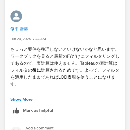
修平 齋藤
Feb 20, 2024, 7:44 AM
ちょっと要件を整理しないといけないかなと思います。
ワークブックを見ると最新のFYだけにフィルタリングし
てあるので、表計算は使えません。Tableauの表計算は
フィルタの
後に
計算されるためです。よって、フィルタ
を適用したままであればLOD表現を使うことになりま
す。
ここでポイントになるのは、記載いただいた3番の計算
Show More
式「Previous Year Sales」です。この式の内容だと「FY
Mark as helpful
が今年の1年前のデータを全部合計する」なので年度を
丸ごと集計してしまいます。ですので、この式の中にも
うひとつ条件を追加します。今回は累計の"前年同日
Add a comment