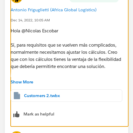
Antonio Friguglietti (Africa Global Logistics)
Dec 14, 2022, 10:05 AM
Hola @Nicolas Escobar​
Sí, para requisitos que se vuelven más complicados,
normalmente necesitamos ajustar los cálculos. Creo
que con los cálculos tienes la ventaja de la flexibilidad
que debería permitirte encontrar una solución.
No puedo ver la imagen completa, por lo que no es
Show More
fácil comentar con precisión los números, pero si cada
cuenta tiene condiciones adicionales, creo que puede
Customers 2.twbx
modificar su cálculo para cumplir con sus requisitos.
En un nivel superficial, algo como seguir podría ayudar
Mark as helpful
a encajar con parámetros adicionales.