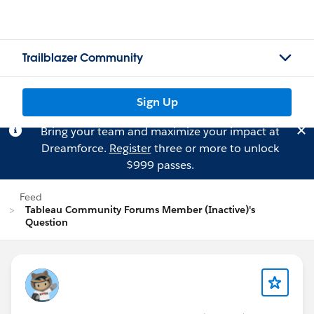
Trailblazer Community
Sign Up
Bring your team and maximize your impact at
Dreamforce.
Register
three or more to unlock
$999 passes.
Feed
Tableau Community Forums Member (Inactive)'s
Question