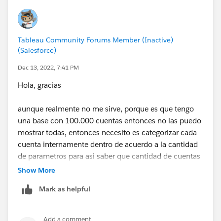
Puede agregar un parámetro para reemplazar el 40 si
es necesario.
Tableau Community Forums Member (Inactive)
(Salesforce)
Mi Power BI es un poco tosco, pero en Power BI esto
debería traducirse aproximadamente (sin el 40 filtro)
Dec 13, 2022, 7:41 PM
en:
Hola, gracias
aunque realmente no me sirve, porque es que tengo
CALCULATE(
una base con 100.000 cuentas entonces no las puedo
    COUNT('Base 2'[Status Operations]),
mostrar todas, entonces necesito es categorizar cada
    ALLEXCEPT('Base 2','Base 2'[Customer])
cuenta internamente dentro de acuerdo a la cantidad
    )
de parametros para asi saber que cantidad de cuentas
tienen varias visitas con el codigo 40, por ejemplo en
Show More
Me doy cuenta que mi cálculo de power bi no es el
la imagen de abajo dentro de la base se creo una
Mark as helpful
mismo que el tuyo pero la idea es que en Tableau lo
columna que cuenta estos parametros para asi
hemos arreglado a nivel de Cliente y en Power BI
despues categorizarlos
tenemos ALLEXCEPT .
Add a comment