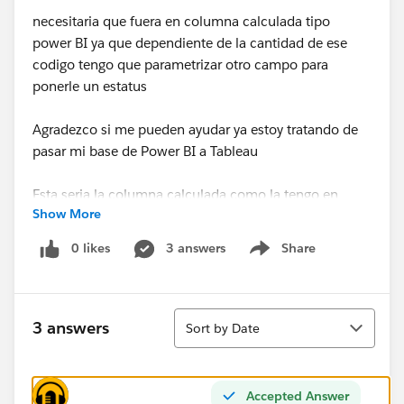
necesitaria que fuera en columna calculada tipo
power BI ya que dependiente de la cantidad de ese
codigo tengo que parametrizar otro campo para
ponerle un estatus
Agradezco si me pueden ayudar ya estoy tratando de
pasar mi base de Power BI a Tableau
Esta seria la columna calculada como la tengo en
Show More
Power BI
0 likes
3 answers
Share
Show menu
40 = CALCULATE (COUNT( 'V. ODS'[A_Cod] ),
FILTER ( ALL('V. ODS'), 'V. ODS'[Cuenta contrato] =
Vencidos[Cuenta Contrato]),'V. ODS'[A_Cod]=40)
Sort
3 answers
Sort by Date
Accepted Answer