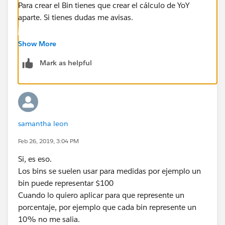
Para crear el Bin tienes que crear el cálculo de YoY
aparte. Si tienes dudas me avisas.
Espero te sirva. Si te sirve, me podrías marcar la
Show More
respuesta como helpful-correct, para que otros
Mark as helpful
usuarios puedan encontrarla. Gracias!
Saludos,
Diego
samantha leon
Feb 26, 2019, 3:04 PM
Si, es eso.
Los bins se suelen usar para medidas por ejemplo un
bin puede representar $100
Cuando lo quiero aplicar para que represente un
porcentaje, por ejemplo que cada bin represente un
10% no me salia.