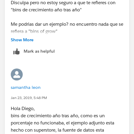
Disculpa pero no estoy seguro a que te refieres con
"bins de crecimiento año tras año"
Me podrias dar un ejemplo? no encuentro nada que se
refiera a "bins of grow"
Show More
La idea es tener un cuadrado por cada vez que una
Mark as helpful
region tuvo x% de crecimiento en un año especifico?
Saludos,
Diego
samantha leon
Jan 23, 2019, 5:48 PM
Hola Diego,
bins de crecimiento año tras año, como es un
porcentaje no funcionaba, el ejemplo adjunto esta
hecho con superstore, la fuente de datos esta