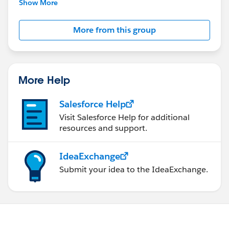
Show More
このグループは株式会社セールスフォース・ジャパ
ンの社員によって管理、運営されています。
More from this group
このグループ内での発言はForward Looking
http://investor.salesforce.com/about-
us/investor/forward-looking-
statements/default.aspx
More Help
また本プログラムの利用規約も併せてご覧くださ
Salesforce Help
https://www.salesforce.com/jp/company/progra
Visit Salesforce Help for additional
m-agreement
resources and support.
IdeaExchange
Submit your idea to the IdeaExchange.