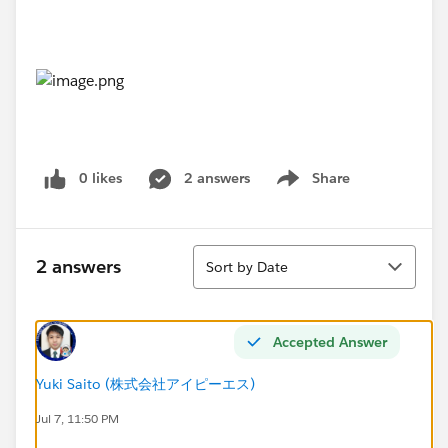
0 likes
2 answers
Share
Show menu
Sort
2 answers
Sort by Date
Accepted Answer
Yuki Saito (株式会社アイピーエス)
Jul 7, 11:50 PM