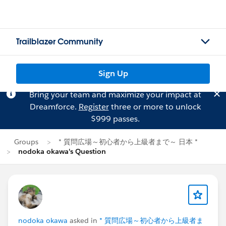
Trailblazer Community
Sign Up
Bring your team and maximize your impact at
Dreamforce.
Register
three or more to unlock
$999 passes.
Groups
* 質問広場～初心者から上級者まで～ 日本 *
nodoka okawa's Question
nodoka okawa
asked in
* 質問広場～初心者から上級者ま