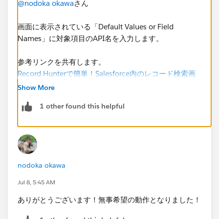
@nodoka okawa
さん
画面に表示されている「Default Values or Field
Names」に対象項目のAPI名を入力します。
参考リンクを共有します。
Record Hunterで簡単！Salesforce内のレコード検索画
面作成
Show More
1 other found this helpful
③[Data Table]の「Default Values or F
こちらの記事も説明がわかりやすいです。
Salesforceで条件を絞ってレコードを探したいときはレ
コードハンターで解決！
nodoka okawa
Jul 8, 5:45 AM
・項目の値を入れておく場合
Default Values or Field Namesにカンマと値を入力
ありがとうございます！無事希望の動作となりました！