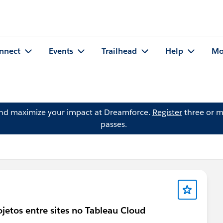
nnect
Events
Trailhead
Help
Mo
and maximize your impact at Dreamforce.
Register
three or m
passes.
jetos entre sites no Tableau Cloud