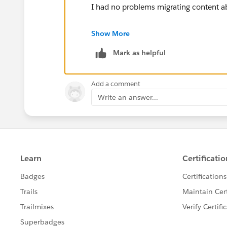
I had no problems migrating content 
If this post resolves the question, woul
Show More
other users find the same answer/reso
Mark as helpful
questions. Thank you.
Regards,
Add a comment
Write an answer...
Diego Martinez
Tableau Visionary and Tableau Ambas