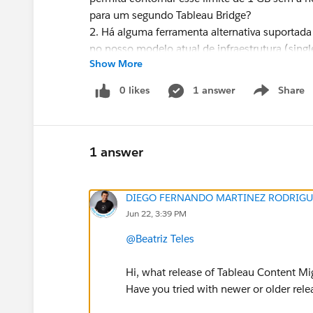
para um segundo Tableau Bridge?
2. Há alguma ferramenta alternativa suportada
no nosso modelo atual de infraestrutura (sing
Show More
0 likes
1 answer
Share
Show menu
#Tableau Cloud
1 answer
DIEGO FERNANDO MARTINEZ RODRIGU
Jun 22, 3:39 PM
@Beatriz Teles
Hi, what release of Tableau Content Mi
Have you tried with newer or older rel