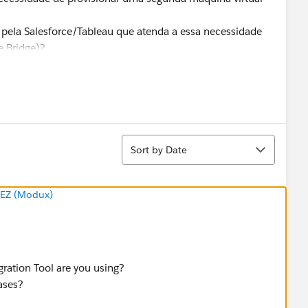
 pela Salesforce/Tableau que atenda a essa necessidade
le Bridge)?
Sort
Sort by Date
EZ (Modux)
gration Tool are you using?
eases?