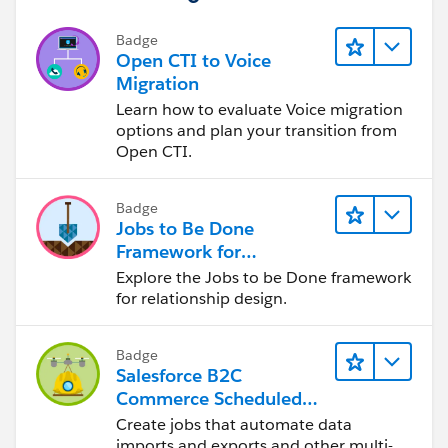
Badge
Open CTI to Voice
Migration
Learn how to evaluate Voice migration
options and plan your transition from
Open CTI.
Badge
Jobs to Be Done
Framework for
Designers
Explore the Jobs to be Done framework
for relationship design.
Badge
Salesforce B2C
Commerce Scheduled
Jobs
Create jobs that automate data
imports and exports and other multi-