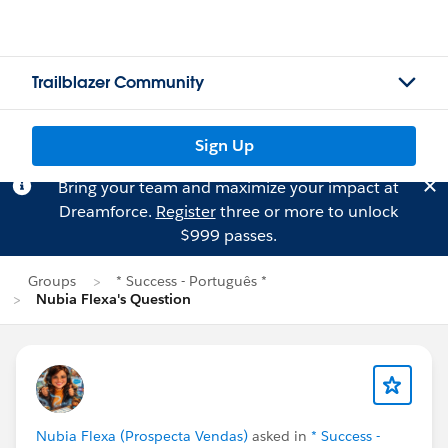
Trailblazer Community
Sign Up
Bring your team and maximize your impact at
Dreamforce.
Register
three or more to unlock
$999 passes.
Groups
* Success - Português *
Nubia Flexa's Question
Nubia Flexa (Prospecta Vendas)
asked in
* Success -