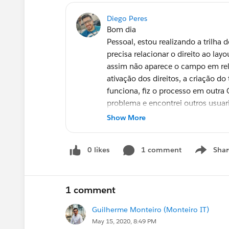
Diego Peres
Bom dia
Pessoal, estou realizando a trilha 
precisa relacionar o direito ao la
assim não aparece o campo em rela
ativação dos direitos, a criação
funciona, fiz o processo em outr
problema e encontrei outros usuar
A base
https://developer.salesf
Show More
exatamente sobre o erro mas nao 
0 likes
1 comment
Shar
Show men
1 comment
Guilherme Monteiro (Monteiro IT)
May 15, 2020, 8:49 PM