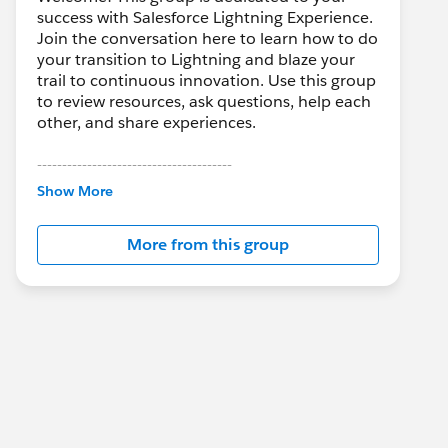
success with Salesforce Lightning Experience.
Join the conversation here to learn how to do
your transition to Lightning and blaze your
trail to continuous innovation. Use this group
to review resources, ask questions, help each
other, and share experiences.
---------------------------------------
This group is maintained and moderated by
Show More
Salesforce employees. The content received
in this group falls under the official Forward-
More from this group
Looking Statement:
http://investor.salesforce.com/about-
us/investor/forward-looking-
statements/default.aspx