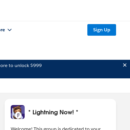
re
Sign Up
ore to unlock $999
* Lightning Now! *
Welcome! This group is dedicated to your