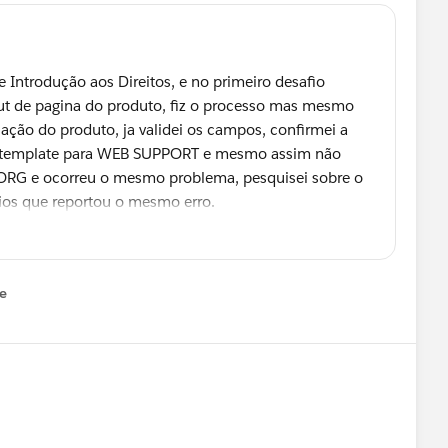
de Introdução aos Direitos, e no primeiro desafio
yout de pagina do produto, fiz o processo mas mesmo
ção do produto, ja validei os campos, confirmei a
 do template para WEB SUPPORT e mesmo assim não
a ORG e ocorreu o mesmo problema, pesquisei sobre o
ios que reportou o mesmo erro.
orce.com/forums/?id=9060G000000XeftQAC
fala
tem a solução, alguem pode ajudar?
e
u