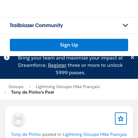
Trailblazer Community
Sign Up
Bring your team and maximize your impact at
Dreamforce.
Register
three or more to unlock
$999 passes.
Groups
Lightning Groupe Hike Français
Tony de Pinho's Post
Tony de Pinho
posted in
Lightning Groupe Hike Français