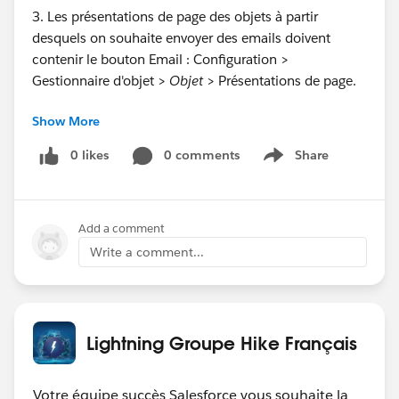
3. Les présentations de page des objets à partir
desquels on souhaite envoyer des emails doivent
contenir le bouton Email : Configuration >
Gestionnaire d'objet >
Objet
> Présentations de page.
Show More
4. Pour l'objet Case, activer aussi Email-to-Case :
Configuration > Paramètres de fonctionnalité > Service
0 likes
0 comments
Share
Show menu
> E-mail vers requête > Activer la fonction E-mail vers
requête.
Add a comment
Tri des lignes de devis
Par défaut, les lignes de devis sont présentées dans le
Write a comment...
même ordre que les lignes d'opportunité.
Il est possible de modifier l'ordre des lignes de devis en
cliquant sur le bouton Trier de la liste liée Elements de
devis.
Lightning Groupe Hike Français
Votre équipe succès Salesforce vous souhaite la