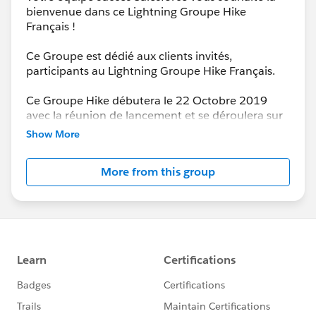
bienvenue dans ce Lightning Groupe Hike
Français !
Ce Groupe est dédié aux clients invités,
participants au Lightning Groupe Hike Français.
Ce Groupe Hike débutera le 22 Octobre 2019
avec la réunion de lancement et se déroulera sur
9 semaines.
Show More
Notre équipe d'experts Salesforce interviendra
More from this group
tout au long de ce parcours virtuel, à hauteur de
1 à 2h par semaine, à travers des échanges
interactifs, partage de ressources, webinaires,
évènements, accélérateurs et office hours dédiés
à votre Groupe Hike.
Toutes les annonces et enregistrements seront
mis à disposition dans cette communauté.
N'hésitez surtout pas à poser vos questions dans