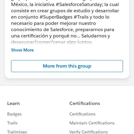
México, la iniciativa #SalesforceSaturday; la cual
consiste en crear grupos de estudio y desarrollar
en conjunto #SuperBadges #Trails y todo lo
necesario para poder mejorar nuestro
conocimiento de Salesforce, prepararnos para
una certificación y porqué no... Saludarnos y
desayunar/comer/cenar algo juntos.
Usuarios, Administradores, desarrolladores con
Show More
nada, poca o mucha experiencia... aquí todos
aprendemos de todos!
More from this group
Siempre abiertos a preguntas y propuestas sobre
las temáticas a estudiar.