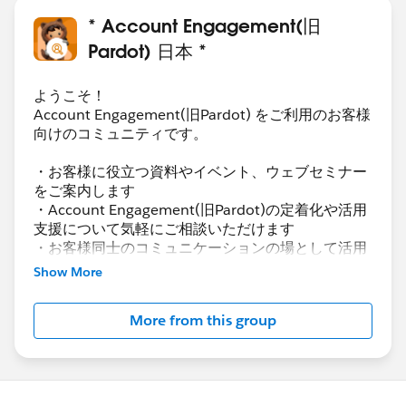
* Account Engagement(旧
Pardot) 日本 *
ようこそ！
Account Engagement(旧Pardot) をご利用のお客様
向けのコミュニティです。
・お客様に役立つ資料やイベント、ウェブセミナー
をご案内します
・Account Engagement(旧Pardot)の定着化や活用
支援について気軽にご相談いただけます
・お客様同士のコミュニケーションの場として活用
いただけます
Show More
Account Engagement(旧Pardot)に関する総合コミ
More from this group
ュニティとしてお役立てください！
https://www.salesforce.com/jp/products/pardot
/overview