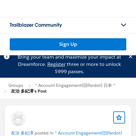
Trailblazer Community
Sign Up
Bring your team and maximize your impact at
Dreamforce.
Register
three or more to unlock
$999 passes.
Groups
* Account Engagement(旧Pardot) 日本 *
友治 多紀澤's Post
友治 多紀澤
posted in
* Account Engagement(旧Pardot)