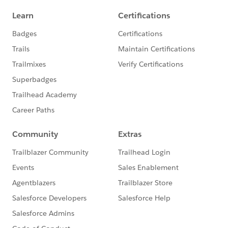
***********************
このグループは株式会社セールスフォース・ジャパ
ンの社員によって管理、運営されています。
「Trailblazer Community オンライン行動規範」に
https://trailhead.salesforce.com/ja/trailblazerco
mmunity/code-of-conduct
このグループ内での発言はForward Looking
http://investor.salesforce.com/about-
us/investor/forward-looking-
statements/default.aspx
また本プログラムの利用規約も併せてご覧くださ
https://www.salesforce.com/jp/company/progra
m-agreement
※こちらでの回答はあくまで社員もしくは有識者の
「アドバイス」となります。正式な回答が必要な場