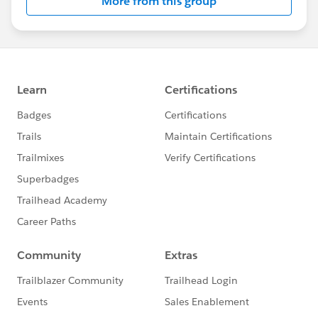
More from this group
ュニティとしてお役立てください！
https://www.salesforce.com/jp/products/pardot
/overview
***********************
このグループは株式会社セールスフォース・ジャパ
ンの社員によって管理、運営されています。
「Trailblazer Community オンライン行動規範」に
https://trailhead.salesforce.com/ja/trailblazerco
mmunity/code-of-conduct
このグループ内での発言はForward Looking
http://investor.salesforce.com/about-
us/investor/forward-looking-
statements/default.aspx
また本プログラムの利用規約も併せてご覧くださ
https://www.salesforce.com/jp/company/progra
m-agreement