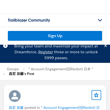
Trailblazer Community
Sign Up
Bring your team and maximize your impact at
Dreamforce.
Register
three or more to unlock
$999 passes.
Groups
* Account Engagement(旧Pardot) 日本 *
昌宏 加藤's Post
昌宏 加藤
posted in
* Account Engagement(旧Pardot) 日