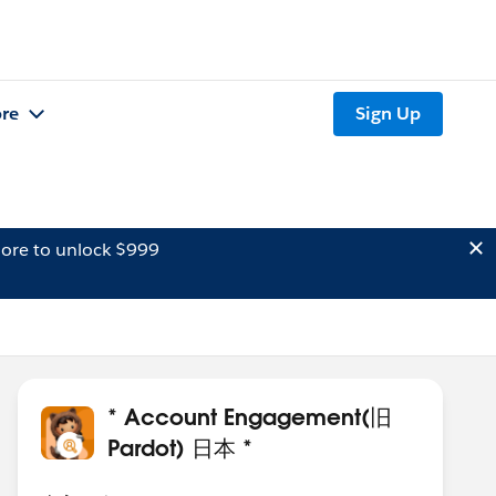
re
Sign Up
ore to unlock $999
* Account Engagement(旧
Pardot) 日本 *