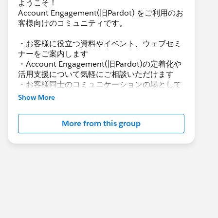
ようこそ！
Account Engagement(旧Pardot) をご利用のお
客様向けのコミュニティです。
・お客様に役立つ資料やイベント、ウェブセミ
ナーをご案内します
・Account Engagement(旧Pardot)の定着化や
活用支援について気軽にご相談いただけます
・お客様同士のコミュニケーションの場として
活用いただけます
Show More
Account Engagement(旧Pardot)に関する総合
More from this group
コミュニティとしてお役立てください！
https://www.salesforce.com/jp/products/par
dot/overview
***********************
このグループは株式会社セールスフォース・ジ
ャパンの社員によって管理、運営されていま
す。
「Trailblazer Community オンライン行動規