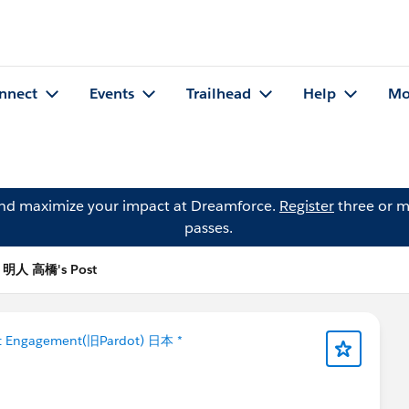
nnect
Events
Trailhead
Help
Mo
and maximize your impact at Dreamforce.
Register
three or m
passes.
明人 高橋's Post
t Engagement(旧Pardot) 日本 *